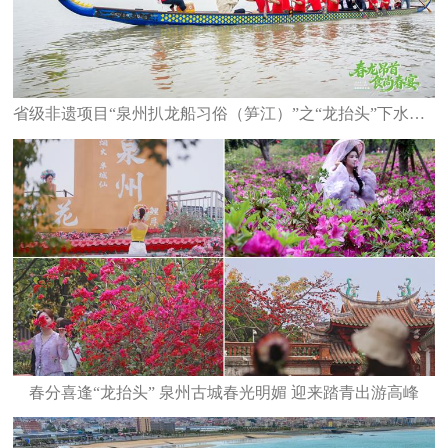
省级非遗项目“泉州扒龙船习俗（笋江）”之“龙抬头”下水仪式举行
春分喜逢“龙抬头” 泉州古城春光明媚 迎来踏青出游高峰