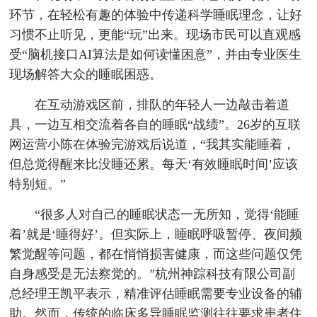
环节，在轻松有趣的体验中传递科学睡眠理念，让好
习惯不止听见，更能“玩”出来。现场市民可以直观感
受“脑机接口AI算法是如何读懂困意”，并由专业医生
现场解答大众的睡眠困惑。
在互动游戏区前，排队的年轻人一边敲击着道
具，一边互相交流着各自的睡眠“战绩”。26岁的互联
网运营小陈在体验完游戏后说道，“我其实能睡着，
但总觉得醒来比没睡还累。每天‘有效睡眠时间’应该
特别短。”
“很多人对自己的睡眠状态一无所知，觉得‘能睡
着’就是‘睡得好’。但实际上，睡眠呼吸暂停、夜间频
繁觉醒等问题，都在悄悄损害健康，而这些问题仅凭
自身感受是无法察觉的。”杭州神踪科技有限公司副
总经理王凯平表示，精准评估睡眠需要专业设备的辅
助。然而，传统的临床多导睡眠监测往往要求患者住