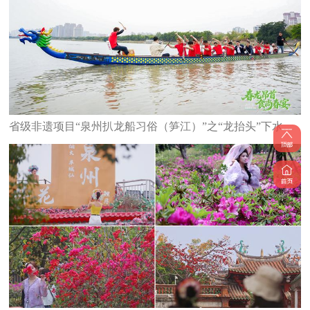
省级非遗项目“泉州扒龙船习俗（笋江）”之“龙抬头”下水仪式举行