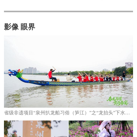
影像 眼界
省级非遗项目“泉州扒龙船习俗（笋江）”之“龙抬头”下水仪式举行