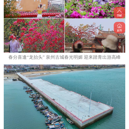
春分喜逢“龙抬头” 泉州古城春光明媚 迎来踏青出游高峰