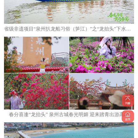
省级非遗项目“泉州扒龙船习俗（笋江）”之“龙抬头”下水仪式举行
春分喜逢“龙抬头” 泉州古城春光明媚 迎来踏青出游高峰