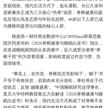
受损现状。现代生活方式下，低头通勤、办公久坐和
居家瘫坐正成为三大核心“伤脊”场景，脊椎健康问题
也呈现出高发态势与年轻化趋势。40岁以下人群已成
为腰椎间盘突出问题的核心人群。
根据第一财经商业数据中心(CBNData)和慕思集
团共同发布的《2026脊椎健康与睡眠白皮书》指出，
在造成睡眠困扰的众多因素中，近六成受访者将“脊
椎干扰”列为首要因素，影响程度超过作息习惯、负
面情绪等。
“事实上，在作息、脊椎状态等影响下，‘躺下’并
不等于有效休息，若肌肉未充分放松，脊柱将处于代
偿状态，反致‘越睡越累’。”中国睡眠研究会理事长、
复旦大学特聘教授黄志力在解读《2026脊椎健康与睡
眠白皮书》时表示，现代生活方式构成了对脊椎不友
好的压力循环。倘若夜间修复机制失效，将导致脊椎