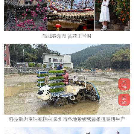
满城春意闹 赏花正当时
科技助力奏响春耕曲 泉州市各地紧锣密鼓推进春耕生产