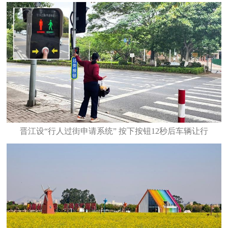
晋江设“行人过街申请系统” 按下按钮12秒后车辆让行