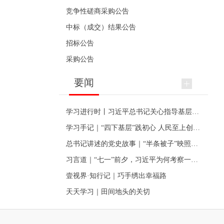
竞争性磋商采购公告
中标（成交）结果公告
招标公告
采购公告
要闻
学习进行时丨习近平总书记关心指导基层党建的故事
学习手记｜“四下基层”践初心 人民至上创伟业
总书记讲述的党史故事｜“半条被子”映照初心
习言道｜“七一”前夕，习近平为何考察一个村级党组织
壹视界·知行记｜巧手绣出幸福路
天天学习｜田间地头的关切