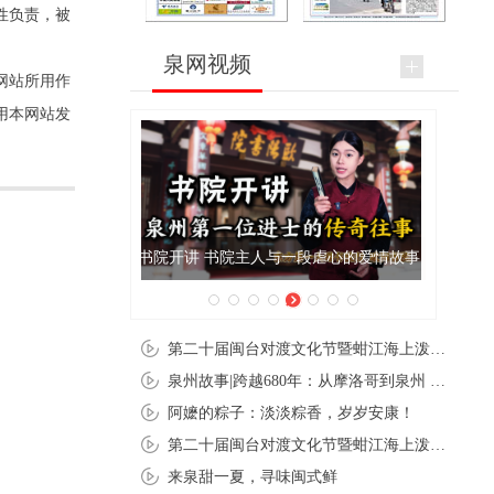
性负责，被
泉网视频
网站所用作
用本网站发
泉州肉粽亮相央视《新闻联播》
第二十届闽台对渡文化节暨蚶江海上泼水节在石狮蚶江启幕
泉州故事|跨越680年：从摩洛哥到泉州 丝路使者“中国行”
阿嬷的粽子：淡淡粽香，岁岁安康！
第二十届闽台对渡文化节暨蚶江海上泼水节在石狮蚶江开幕
来泉甜一夏，寻味闽式鲜