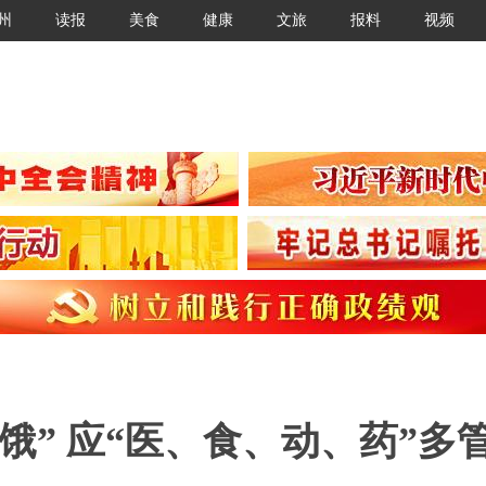
州
读报
美食
健康
文旅
报料
视频
饿” 应“医、食、动、药”多