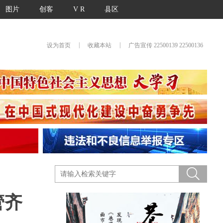
图片
创客
V R
县区
|
|
设为首页
收藏本站
广告宣传 22500139 22500136
管齐