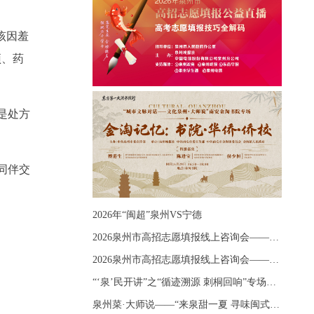
该因羞
预、药
。
是处方
同伴交
2026年“闽超”泉州VS宁德
2026泉州市高招志愿填报线上咨询会——《出分应急课堂：全流程拆解志愿填报》主题讲座
2026泉州市高招志愿填报线上咨询会——《志愿填报 答疑直播》主题讲座
“‘泉’民开讲”之“循迹溯源 刺桐回响”专场宣讲
泉州菜·大师说——“来泉甜一夏 寻味闽式鲜”上官品牌专场直播