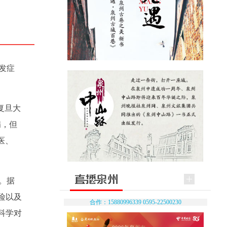
并发症
复旦大
病，但
医、
。据
险以及
合作：15880996339 0595-22500230
科学对