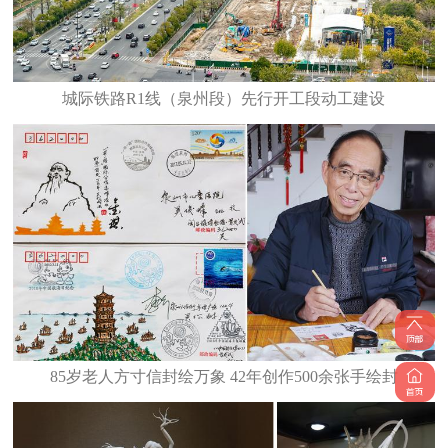
城际铁路R1线（泉州段）先行开工段动工建设
85岁老人方寸信封绘万象 42年创作500余张手绘封