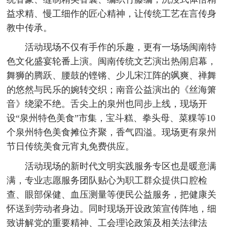
益求精、慢工细作的匠心精神，让传统工艺在言传身
教中传承。
活动现场不仅有手作的乐趣，更有一场场闽南特
色文化盛宴轮番上演。闽南传统文艺演出热闹启幕，
舞狮的腾跃、腰鼓的铿锵、少儿宋江阵的飒爽、禅舞
的悠然与民乐的婉转交织；南音公益演出的《丝海箫
音》绕梁不绝。舌尖上的泉州也同步上线，现场开
设“泉州特色美食”市集，宝斗糕、拳头母、菜粿等10
个泉州特色美食摊位齐聚，香气四溢。现场更有泉州
节日传统美食元宵丸免费供应。
活动现场的新时代文明实践服务专区也是暖意满
满，专业志愿服务团队贴心为职工群众提供口腔检
查、眼部保健、血压测量等便民公益服务，把健康关
怀送到劳动者身边。同时现场开设政策宣传阵地，细
致讲解党的重要精神、工会理论政策及相关法律法