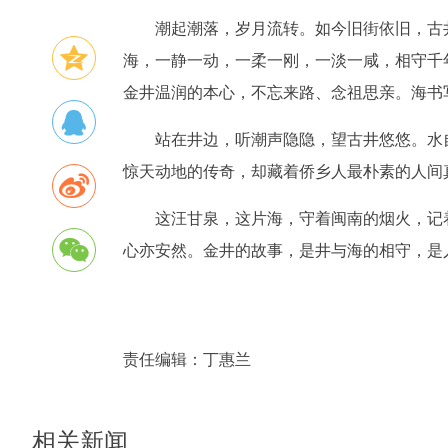
潮起潮落，岁月流转。如今旧街依旧，古
海，一静一动，一柔一刚，一淡一咸，相守千
金井温润的本心，不忘来路、念祖思亲。海书
站在井边，听潮声隐隐，望古井悠悠。水
惊天动地的传奇，却藏着侨乡人最朴素的人间
这汪甘泉，这片海，守着闽南的烟火，记
心亦安然。金井的故事，是井与海的相守，是
责任编辑：
丁惠兰
相关新闻