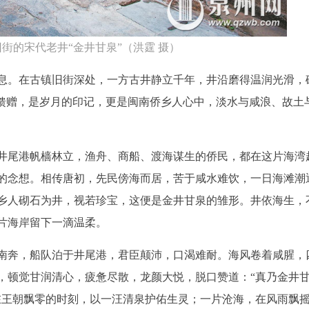
街的宋代老井“金井甘泉”（洪霆 摄）
息。在古镇旧街深处，一方古井静立千年，井沿磨得温润光滑，
的馈赠，是岁月的印记，更是闽南侨乡人心中，淡水与咸浪、故土
井尾港帆樯林立，渔舟、商船、渡海谋生的侨民，都在这片海湾
的念想。相传唐初，先民傍海而居，苦于咸水难饮，一日海滩潮
乡人砌石为井，视若珍宝，这便是金井甘泉的雏形。井依海生，
片海岸留下一滴温柔。
南奔，船队泊于井尾港，君臣颠沛，口渴难耐。海风卷着咸腥，
，顿觉甘润清心，疲惫尽散，龙颜大悦，脱口赞道：“真乃金井
在王朝飘零的时刻，以一汪清泉护佑生灵；一片沧海，在风雨飘