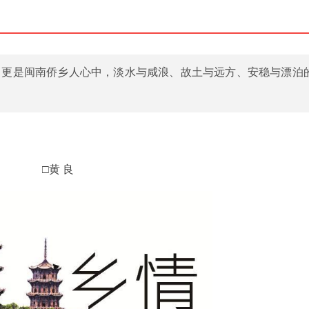
，更是闽南侨乡人心中，淡水与咸浪、故土与远方、安稳与漂泊
□黄 良