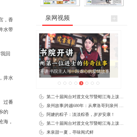
泉网视频
宫，香
井水带
“我回
泉州肉粽亮相央视《新闻联播》
，井水
第二十届闽台对渡文化节暨蚶江海上泼水节在石狮蚶江启幕
、过番
泉州故事|跨越680年：从摩洛哥到泉州 丝路使者“中国行”
乡的
阿嬷的粽子：淡淡粽香，岁岁安康！
沧海，
第二十届闽台对渡文化节暨蚶江海上泼水节在石狮蚶江开幕
来泉甜一夏，寻味闽式鲜