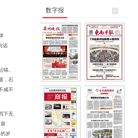
数字报
碑
与远
起锚。
退，石
不咸不
四下无
甘泉
摇的岁