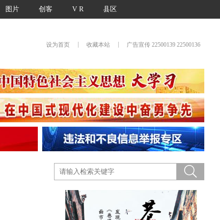
图片
创客
V R
县区
|
|
设为首页
收藏本站
广告宣传 22500139 22500136