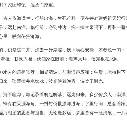
刻下家国印记，温柔而厚重。
。古人依海谋生，行船出海，生死难料，便在井畔建妈祖天妃行
子，远赴南洋。临行前，必到井边，掬一捧甘泉喝下，再装一瓶
心里，驶向茫茫沧海。
的，仍是这口井。洗去一身咸涩，饮下满心安稳，才敢说一句：
是牵挂。甘泉入喉，便知家在眼前；潮声入耳，便知根在此间。
挑水人的扁担吱呀，桶晃清波，与海浪声应和；午后，老榕树下
归来，孩童捧井水嬉戏，波光映着晚霞，温柔了时光。
；海不喧哗，却记录着帆起帆落、远走归来。多少侨乡人下南洋
，寄存在天涯海角。一封封侨批漂洋过海，字里行间，总念着家
隔海相望的思念与担当。无论走多远，梦里总有一汪清泉，一片