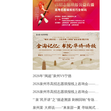
2026年“闽超”泉州VS宁德
2026泉州市高招志愿填报线上咨询会——《出分应急课堂：全流程拆解志愿填报》主题讲座
2026泉州市高招志愿填报线上咨询会——《志愿填报 答疑直播》主题讲座
“‘泉’民开讲”之“循迹溯源 刺桐回响”专场宣讲
泉州菜·大师说——“来泉甜一夏 寻味闽式鲜”上官品牌专场直播