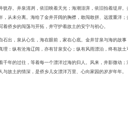
井犹存。井泉清冽，依旧映着天光；海潮澎湃，依旧拍着堤岸。
年，从未分离。海给了金井开阔的胸襟，敢闯敢拼、远渡重洋；
写着侨乡的闯荡与开拓，井守护着故土的安宁与初心。
自石出，泉从心生，海在眼前，家在心底。金井甘泉与海的故事
真理：纵有沧海辽阔，亦有甘泉安心；纵有风雨漂泊，终有故土
着千年的过往，等着每一个漂洋过海的归人。风来，井影微动；
人与故土的情深，是侨乡儿女漂洋万里、心向家园的岁岁年年。