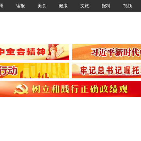
州
读报
美食
健康
文旅
报料
视频