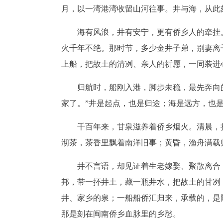
月，以一湾港湾收留山河往事。井与海，从此
海有风浪，井有安宁，更有侨乡人的牵挂
火千年不绝。那时节，多少金井子弟，别妻离
上船，把故土的清冽、亲人的祈愿，一同装进
归航时，船刚入港，脚步未稳，最先奔向
家了。”井是起点，也是归途；海是远方，也
千百年来，甘泉滋养着侨乡烟火。清晨，
沏茶，茶香里飘着南洋旧事；黄昏，渔舟满载
井不言语，却见证着生老嫁娶、聚散离合
邦，带一抔井土，藏一瓶井水，把故土的甘冽
井、家乡的泉；一船船侨汇归来，承载的，是
那是刻在闽南侨乡血脉里的乡愁。