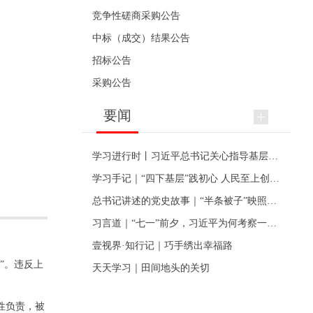
竞争性磋商采购公告
中标（成交）结果公告
招标公告
采购公告
要闻
学习进行时丨习近平总书记关心指导基层党建的故事
学习手记｜“四下基层”践初心 人民至上创伟业
总书记讲述的党史故事｜“半条被子”映照初心
习言道｜“七一”前夕，习近平为何考察一个村级党组织
壹视界·知行记｜巧手绣出幸福路
”。违反上
天天学习｜田间地头的关切
性负责，被