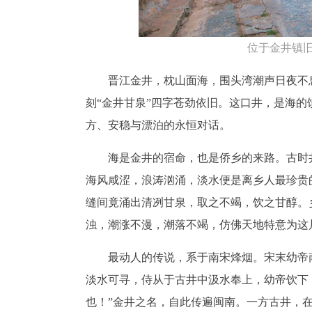
位于金井镇旧
晋江金井，枕山面海，围头湾潮声日夜不
刻“金井甘泉”四字苍劲依旧。这口井，是海
方、安稳与漂泊的永恒对话。
海是金井的宿命，也是侨乡的来路。古时
海风咸涩，浪涛汹涌，淡水便是离乡人最珍贵
缝间竟涌出清冽甘泉，取之不竭，饮之甘醇。
浊，潮涨不漫，潮落不竭，仿佛天地特意为这
最动人的传说，系于南宋烽烟。宋末幼帝
淡水可寻，侍从于古井中汲水奉上，幼帝饮下
也！”金井之名，自此传遍闽南。一方古井，