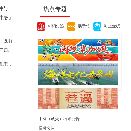
井与
热点专题
井给了
刺桐史迹
展示馆
海上丝绸
，没有
可归。
潮来，
便民资讯
中标（成交）结果公告
招标公告