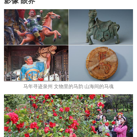
影像 眼界
马年寻迹泉州 文物里的马韵 山海间的马魂