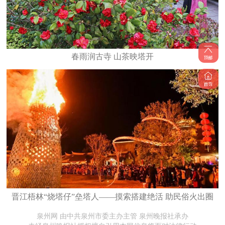
春雨润古寺 山茶映塔开
晋江梧林“烧塔仔”垒塔人——摸索搭建绝活 助民俗火出圈
泉州网 由中共泉州市委主办主管 泉州晚报社承办