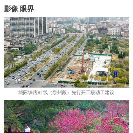
影像 眼界
城际铁路R1线（泉州段）先行开工段动工建设