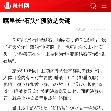
嘴里长“石头” 预防是关键
泉州晚报
2026-03-06 09:17
你可能听说过肾结石、胆结石，但你知道吗，我
们每天分泌唾液的“唾液腺”里，也可能会长出小“石
头”。这种疾病在医学上被称为“唾液腺结石症”或“涎
石病”。
据第910医院口腔颌面外科任常群副主任介绍，
人体口腔内有三对主要的“唾液工厂”（即唾液腺）：
腮腺、颌下腺和舌下腺。这些“工厂”通过细长的“管
道”（唾液腺导管）将唾液输送到口腔。而唾液腺结
石，就是这些管道里形成的“路障”。
当唾液中的矿物质（如钙盐）像水垢一样沉积、