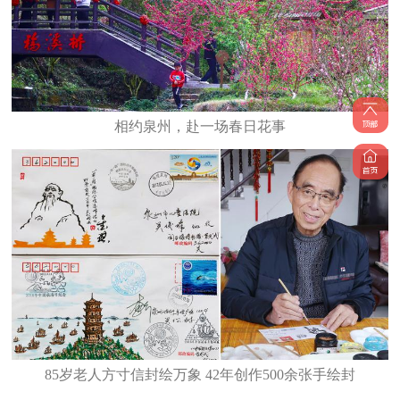
相约泉州，赴一场春日花事
85岁老人方寸信封绘万象 42年创作500余张手绘封