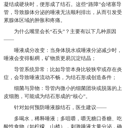
凝结成硬块时，便形成了结石。这些“路障”会堵塞导
管，导致腺体分泌的唾液无法顺利排出，从而引发受
累腺体区域的肿胀和疼痛。
为什么嘴里会长“石头”？主要有以下几种原因
——
唾液成分改变：当身体脱水或唾液分泌减少时，
唾液会变得黏稠，矿物质更易沉淀结晶；
导管系统异常：比如导管本身比较狭窄或存在炎
症，会导致唾液流动不畅，为结石形成创造条件；
细菌与异物：导管内微小的细菌团块或脱落的上
皮细胞，可能成为结石形成的“核心”。
针对如何预防唾液腺结石，医生建议——
多喝水，稀释唾液；多咀嚼，嚼无糖口香糖、吃
酸性食物（如柠檬、山楂），刺激唾液大量分泌，确