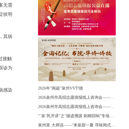
案无需
症状明
，其病
过接触
误诊为
2026年“闽超”泉州VS宁德
病感染
2026泉州市高招志愿填报线上咨询会——《出分应急课堂：全流程拆解志愿填报》主题讲座
2026泉州市高招志愿填报线上咨询会——《志愿填报 答疑直播》主题讲座
“‘泉’民开讲”之“循迹溯源 刺桐回响”专场宣讲
泉州菜·大师说——“来泉甜一夏 寻味闽式鲜”上官品牌专场直播