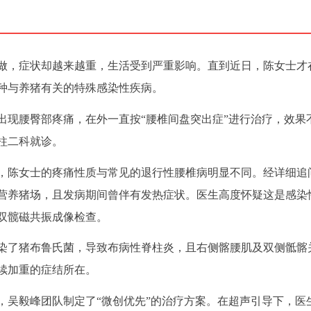
做，症状却越来越重，生活受到严重影响。直到近日，陈女士才
种与养猪有关的特殊感染性疾病。
出现腰臀部疼痛，在外一直按“腰椎间盘突出症”进行治疗，效果
柱二科就诊。
，陈女士的疼痛性质与常见的退行性腰椎病明显不同。经详细追
营养猪场，且发病期间曾伴有发热症状。医生高度怀疑这是感染
双髋磁共振成像检查。
染了猪布鲁氏菌，导致布病性脊柱炎，且右侧髂腰肌及双侧骶髂
续加重的症结所在。
，吴毅峰团队制定了“微创优先”的治疗方案。在超声引导下，医