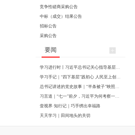
竞争性磋商采购公告
中标（成交）结果公告
招标公告
采购公告
要闻
学习进行时丨习近平总书记关心指导基层党建的故事
学习手记｜“四下基层”践初心 人民至上创伟业
总书记讲述的党史故事｜“半条被子”映照初心
习言道｜“七一”前夕，习近平为何考察一个村级党组织
壹视界·知行记｜巧手绣出幸福路
天天学习｜田间地头的关切