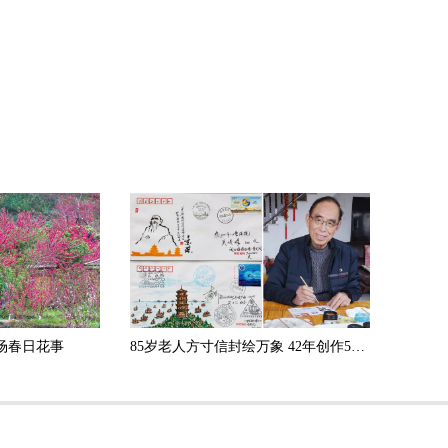
场春日花事
85岁老人方寸信封绘万象 42年创作500余张手绘封