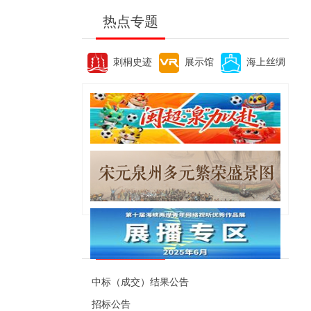
热点专题
刺桐史迹
展示馆
海上丝绸
便民资讯
中标（成交）结果公告
招标公告