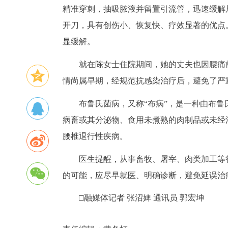
精准穿刺，抽吸脓液并留置引流管，迅速缓解
开刀，具有创伤小、恢复快、疗效显著的优点
显缓解。
就在陈女士住院期间，她的丈夫也因腰痛
情尚属早期，经规范抗感染治疗后，避免了严
布鲁氏菌病，又称“布病”，是一种由布
病畜或其分泌物、食用未煮熟的肉制品或未经
腰椎退行性疾病。
医生提醒，从事畜牧、屠宰、肉类加工等
的可能，应尽早就医、明确诊断，避免延误治
□融媒体记者 张沼婢 通讯员 郭宏坤