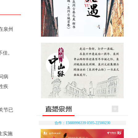
在泉州
不佳。
问病
性疾
关节已
合作：15880996339 0595-22500230
生实施