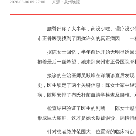
2026-03-06 09:27:00
来源：泉州晚报
腰臀部疼了大半年，药没少吃、理疗没少
市正骨医院找到了困扰许久的真正病因——一
据陈女士回忆，半年前她开始无明显诱因
抱着最后一丝希望，她来到泉州市正骨医院脊
接诊的主治医师吴毅峰在详细诊查后发现
史，医生锁定了两个关键信息：陈女士家中经
病，随即安排了布氏杆菌血清学检查及腰椎、
检查结果验证了医生的判断——陈女士感
形成巨大脓肿。这才是她长期被误诊、病情持
针对患者脓肿范围大、位置深的临床特点