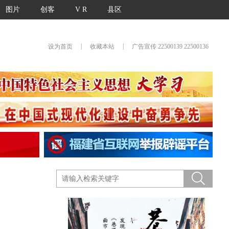
图片
创客
V R
县区
|
|
设为首页
收藏本站
广告宣传 22500139 22500136