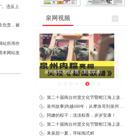
”。违反上
泉网视频
性负责，被
网站所用作
用本网站发
夏至暑至，寻味泉州
第二十届闽台对渡文化节暨蚶江海上泼水节在石狮蚶江启幕
泉州故事|跨越680年：从摩洛哥到泉州 丝路使者“中国行”
阿嬷的粽子：淡淡粽香，岁岁安康！
第二十届闽台对渡文化节暨蚶江海上泼水节在石狮蚶江开幕
来泉甜一夏，寻味闽式鲜