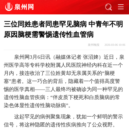
三位同姓患者同患罕见脑病 中青年不明
原因脑梗需警惕遗传性血管病
泉州晚报
2026-03-06 10:06
泉州网3月6日讯（融媒体记者 张沼婢）近日，泉
州医学高等专科学校附属人民医院神经内科在近一个
月内，接连收治了三位姓黄却无亲属关系的“脑梗
塞”患者。这一巧合的背后，隐藏着一个值得高度警
惕的医学真相——三人最终均被确诊为同一种罕见的
遗传性脑血管疾病：“伴皮质下梗死和白质脑病的常
染色体显性遗传性脑动脉病”。
这起罕见的病例聚集现象，犹如一个鲜明的警示
信号，将这种隐匿的遗传性疾病推向了公众视野。