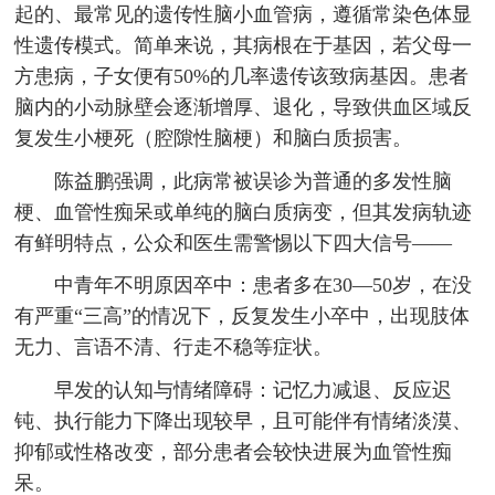
起的、最常见的遗传性脑小血管病，遵循常染色体显
性遗传模式。简单来说，其病根在于基因，若父母一
方患病，子女便有50%的几率遗传该致病基因。患者
脑内的小动脉壁会逐渐增厚、退化，导致供血区域反
复发生小梗死（腔隙性脑梗）和脑白质损害。
陈益鹏强调，此病常被误诊为普通的多发性脑
梗、血管性痴呆或单纯的脑白质病变，但其发病轨迹
有鲜明特点，公众和医生需警惕以下四大信号——
中青年不明原因卒中：患者多在30—50岁，在没
有严重“三高”的情况下，反复发生小卒中，出现肢体
无力、言语不清、行走不稳等症状。
早发的认知与情绪障碍：记忆力减退、反应迟
钝、执行能力下降出现较早，且可能伴有情绪淡漠、
抑郁或性格改变，部分患者会较快进展为血管性痴
呆。