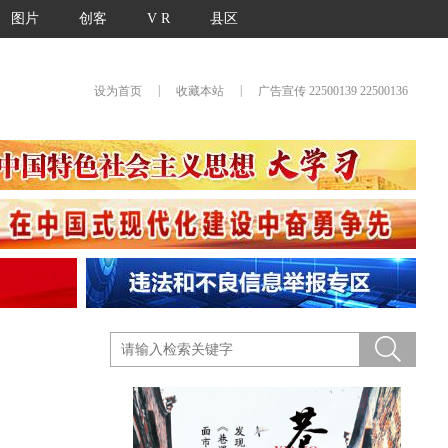
图片
创客
V R
县区
|
|
设为首页
收藏本站
广告宣传 22500139 22500136