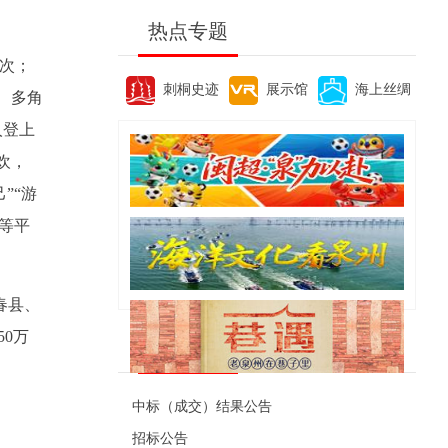
热点专题
亿次；
刺桐史迹
展示馆
海上丝绸
、多角
人登上
欢，
”“游
等平
春县、
0万
便民资讯
中标（成交）结果公告
招标公告