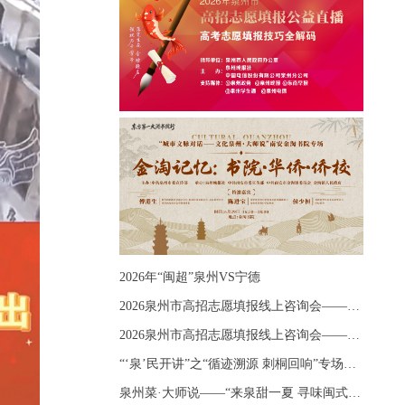
2026年“闽超”泉州VS宁德
2026泉州市高招志愿填报线上咨询会——《出分应急课堂：全流程拆解志愿填报》主题讲座
2026泉州市高招志愿填报线上咨询会——《志愿填报 答疑直播》主题讲座
“‘泉’民开讲”之“循迹溯源 刺桐回响”专场宣讲
泉州菜·大师说——“来泉甜一夏 寻味闽式鲜”上官品牌专场直播