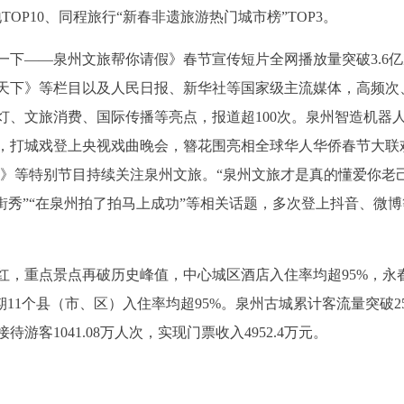
TOP10、同程旅行“新春非遗旅游热门城市榜”TOP3。
一下——泉州文旅帮你请假》春节宣传短片全网播放量突破3.6
天下》等栏目以及人民日报、新华社等国家级主流媒体，高频次
灯、文旅消费、国际传播等亮点，报道超100次。泉州智造机器
，打城戏登上央视戏曲晚会，簪花围亮相全球华人华侨春节大联
》等特别节目持续关注泉州文旅。“泉州文旅才是真的懂爱你老己
街秀”“在泉州拍了拍马上成功”等相关话题，多次登上抖音、微博
红，重点景点再破历史峰值，中心城区酒店入住率均超95%，永
11个县（市、区）入住率均超95%。泉州古城累计客流量突破25
客1041.08万人次，实现门票收入4952.4万元。