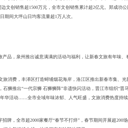
，周边文创销售超1500万元，全市文创销售累计超2亿元。郑成功公
假日期间大坪山日均客流量超1万人次。
文旅产品，泉州推出诚意满满的活动与福利，让新春文旅有年味、
爆文旅消费，丰泽区打造蟳埔烟花海岸，洛江区推出新春市集、光
石狮推出“一代宗狮 石狮狮阵”非遗快闪活动，晋江市组织“晋马
嘉年华活动……全市全域年味浓郁、人气旺盛，文旅消费热度持
招牌，全市超2000家餐厅“春节不打烊”，春节期间开展超200