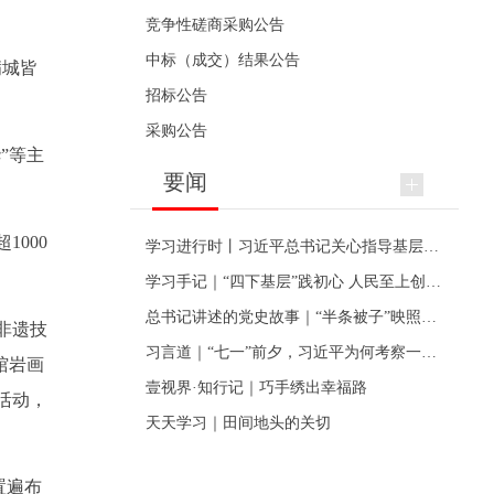
竞争性磋商采购公告
中标（成交）结果公告
满城皆
招标公告
采购公告
”等主
要闻
000
学习进行时丨习近平总书记关心指导基层党建的故事
。
学习手记｜“四下基层”践初心 人民至上创伟业
总书记讲述的党史故事｜“半条被子”映照初心
非遗技
习言道｜“七一”前夕，习近平为何考察一个村级党组织
馆岩画
壹视界·知行记｜巧手绣出幸福路
活动，
天天学习｜田间地头的关切
置遍布