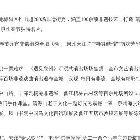
标街区推出超280场非遗街秀，涵盖100余项非遗技艺，打造“
为泉州春节独特名片。
春节元宵非遗街秀全域联动，“泉州宋江阵”“狮舞献瑞”“南戏芳华
一票难求，《遇见泉州》沉浸式演出场场售罄；全市文艺演出超1
戏等百场非遗戏曲演出遍布全城，实现“每日有非遗、全域有精彩”
中山路、丰泽刺桐港非遗城、晋江梧林古村落等百余处场所设立
客热门手作课堂。清源山老子文化主题灯光秀震撼上演；泉州海交
展、凤山书院中国马文化百馆联展及晋江五店市敦煌艺展等展陈
卫”、安溪“金戈铁马”、丰泽“骐骥泽泽”等二十余个马年主题IP装