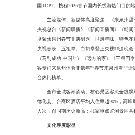
国TOP7、携程2026春节国内长线游热门目的地
主流媒体、新媒体高度聚焦。《来泉州甜
央视总台《新闻联播》《新闻直播间》《朝闻
度聚焦泉州春节非遗街秀、世遗年味、特色花
央视春晚，五祖拳、白鹤拳登上央视非遗晚会
《马到成功·中国年》《远方的家》《三餐四季
客专门来泉州体验非遗年”“春节来泉州看非遗
台热门榜单。
全市全域客潮涌动。核心景区客流全线飘
德化县、台商区酒店平均入住率超90%，高峰期
人次，创同期历史新高；41家重点监测景区共接待游
文化厚度彰显