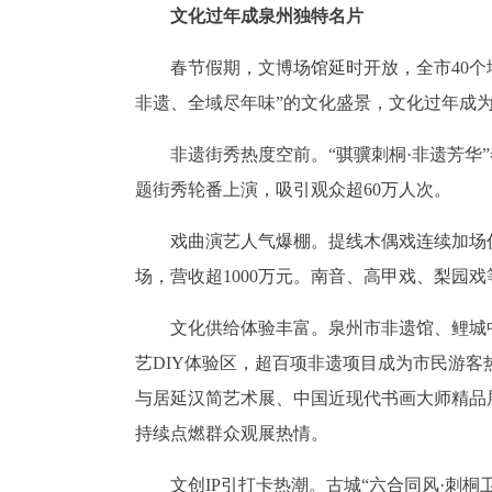
文化过年成泉州独特名片
春节假期，文博场馆延时开放，全市40个地
非遗、全域尽年味”的文化盛景，文化过年成
非遗街秀热度空前。“骐骥刺桐·非遗芳华”
题街秀轮番上演，吸引观众超60万人次。
戏曲演艺人气爆棚。提线木偶戏连续加场仍
场，营收超1000万元。南音、高甲戏、梨园
文化供给体验丰富。泉州市非遗馆、鲤城
艺DIY体验区，超百项非遗项目成为市民游
与居延汉简艺术展、中国近现代书画大师精品
持续点燃群众观展热情。
文创IP引打卡热潮。古城“六合同风·刺桐