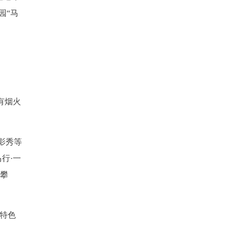
园“马
有烟火
影秀等
行·一
续攀
场特色