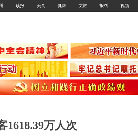
州
读报
美食
健康
文旅
报料
视频
618.39万人次