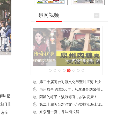
泉网视频
泉州肉粽亮相央视《新闻联播》
第二十届闽台对渡文化节暨蚶江海上泼水节在石狮蚶江启幕
泉州故事|跨越680年：从摩洛哥到泉州 丝路使者“中国行”
年味指
阿嬷的粽子：淡淡粽香，岁岁安康！
行热门非
第二十届闽台对渡文化节暨蚶江海上泼水节在石狮蚶江开幕
来泉甜一夏，寻味闽式鲜
增速全