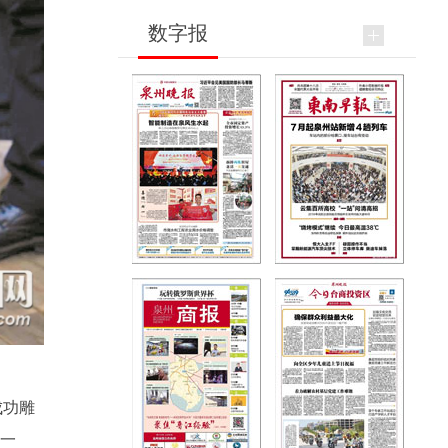
数字报
成功雕
后一