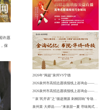
国许愿
位，保
2026年“闽超”泉州VS宁德
2026泉州市高招志愿填报线上咨询会——《出分应急课堂：全流程拆解志愿填报》主题讲座
2026泉州市高招志愿填报线上咨询会——《志愿填报 答疑直播》主题讲座
“‘泉’民开讲”之“循迹溯源 刺桐回响”专场宣讲
泉州菜·大师说——“来泉甜一夏 寻味闽式鲜”上官品牌专场直播