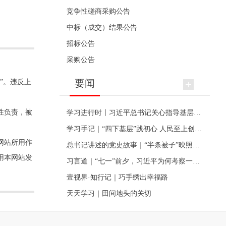
竞争性磋商采购公告
中标（成交）结果公告
招标公告
采购公告
要闻
”。违反上
性负责，被
学习进行时丨习近平总书记关心指导基层党建的故事
学习手记｜“四下基层”践初心 人民至上创伟业
网站所用作
总书记讲述的党史故事｜“半条被子”映照初心
用本网站发
习言道｜“七一”前夕，习近平为何考察一个村级党组织
壹视界·知行记｜巧手绣出幸福路
天天学习｜田间地头的关切