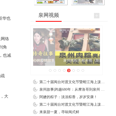
泉网视频
新华也
上网络
到角
，也减
泉州肉粽亮相央视《新闻联播》
山疏
第二十届闽台对渡文化节暨蚶江海上泼水节在石狮蚶江启幕
泉州故事|跨越680年：从摩洛哥到泉州 丝路使者“中国行”
好，大
阿嬷的粽子：淡淡粽香，岁岁安康！
第二十届闽台对渡文化节暨蚶江海上泼水节在石狮蚶江开幕
来泉甜一夏，寻味闽式鲜