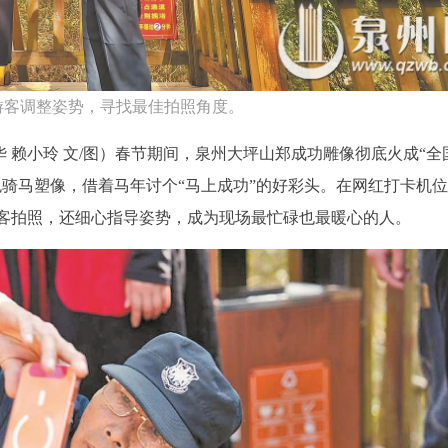
游客调整姿势，寻找最佳拍照角度。
华 赖小玲 文/图）春节期间，泉州大坪山郑成功雕像彻底火成“全
色骑马塑像，借着马年讨个“马上成功”的好彩头。在网红打卡机
客拍照，还细心指导姿势，成为现场最忙碌也最暖心的人。