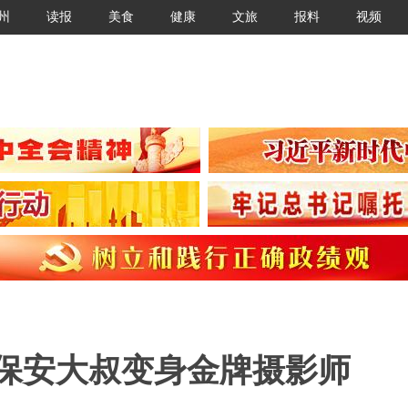
州
读报
美食
健康
文旅
报料
视频
 保安大叔变身金牌摄影师