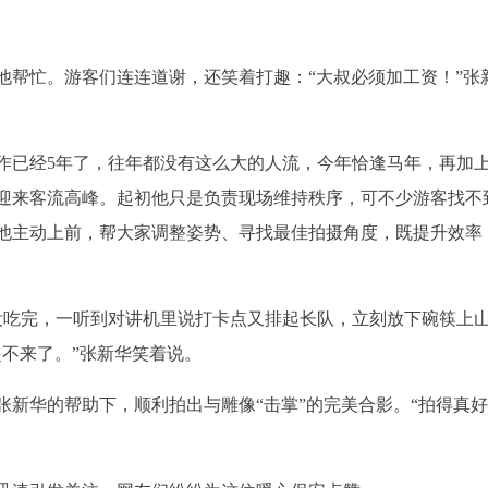
他帮忙。游客们连连道谢，还笑着打趣：“大叔必须加工资！”张
作已经5年了，往年都没有这么大的人流，今年恰逢马年，再加
迎来客流高峰。起初他只是负责现场维持秩序，可不少游客找不
他主动上前，帮大家调整姿势、寻找最佳拍摄角度，既提升效率
没吃完，一听到对讲机里说打卡点又排起长队，立刻放下碗筷上
不来了。”张新华笑着说。
张新华的帮助下，顺利拍出与雕像“击掌”的完美合影。“拍得真