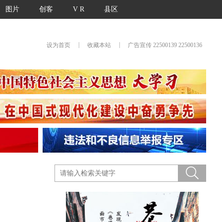
图片
创客
V R
县区
|
|
设为首页
收藏本站
广告宣传 22500139 22500136