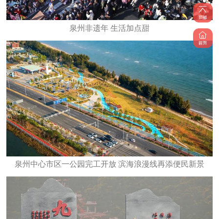
泉州非遗年 生活加点甜
泉州中心市区一公园完工开放 滨海浪漫线再添便民新景