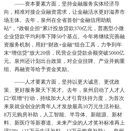
——资本要素方面，坚持金融服务实体经济导
向，精准对接企业融资需求，让金融活水更好滋养市
场主体。去年，泉州在全省首创“金融信用助航
站”，“政银企担”累计投放贷款370亿元，普惠型小微
企业贷款平均利率下降50个基点。今年将继续完善融
资服务机制，用好“财政+金融”组合工具，力争到年
末“增信贷”放大20倍，民营企业贷款余额突破5000亿
元。泉州还计划出台政策，对企业挂牌、产业并购重
组、再融资等给予资金奖励。
——人才要素方面，坚持以更大诚意、更优政
策、更好服务聚天下英才。去年，泉州启动了人才人
口“双增”行动，持续加大人才引育扶持力度，为首次
来泉就业创业的青年人才发放最高10万元生活补贴、
8万元购房补助，人工智能、半导体、新能源、新材
料、新医疗等新赛道、未来产业的人才奖补标准再上
浮50%（15万元生活补贴、12万元购房补助）。泉州