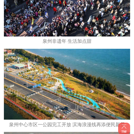
泉州非遗年 生活加点甜
泉州中心市区一公园完工开放 滨海浪漫线再添便民新景