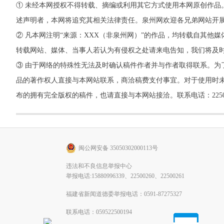
① 未经本网授权不得转载、摘编或利用其它方式使用本网原创作品
述声明者，本网将追究其相关法律责任。泉州网欢迎各兄弟网站开
② 凡本网注明“来源：XXX（非泉州网）”的作品，均转载自其
转载网站、媒体、当事人若认为有侵权之处请来电告知，我们将及
③ 由于网络的特殊性无法及时确认稿件作者并与作者取得联系。为
品的著作权人直接与本网站联系，商洽稿费支付事宜。对于使用时未
布的拥有完全版权的稿件，也请直接与本网站接洽。联系电话：22500260，
闽公网安备 35050302000113号
违法和不良信息举报中心
举报电话:15880996339、22500260、22500261
福建省新闻道德委举报电话：0591-87275327
联系电话：059522500194