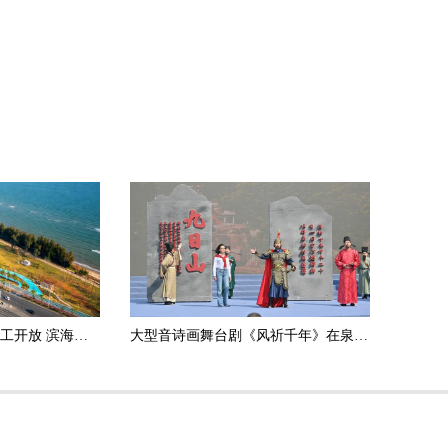
泉州中心市区一公园完工开放 滨海浪漫线再添便民新景
大型音诗画舞台剧《风祈千年》在泉州南安九日山首演