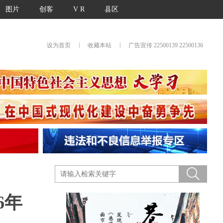
图片
创客
V R
县区
|
|
设为首页
收藏本站
广告宣传 22500139 22500136
6年