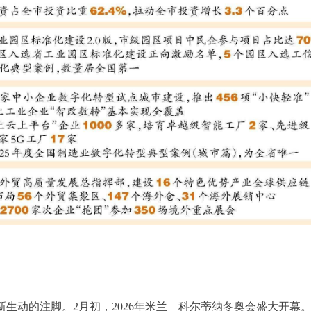
新生动的注脚。2月初，2026年米兰—科尔蒂纳冬奥会盛大开幕