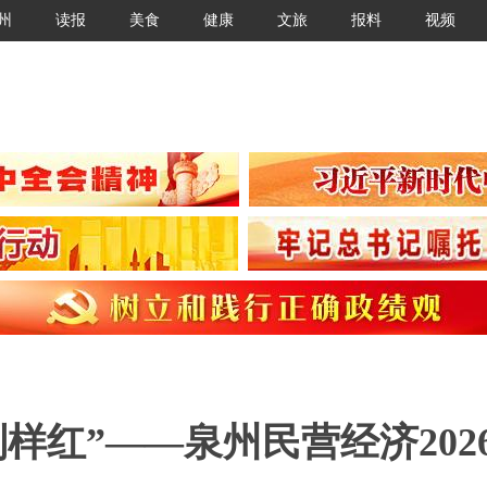
州
读报
美食
健康
文旅
报料
视频
样红”——泉州民营经济202