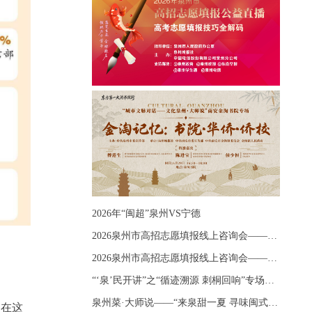
2026年“闽超”泉州VS宁德
2026泉州市高招志愿填报线上咨询会——《出分应急课堂：全流程拆解志愿填报》主题讲座
2026泉州市高招志愿填报线上咨询会——《志愿填报 答疑直播》主题讲座
“‘泉’民开讲”之“循迹溯源 刺桐回响”专场宣讲
泉州菜·大师说——“来泉甜一夏 寻味闽式鲜”上官品牌专场直播
。在这