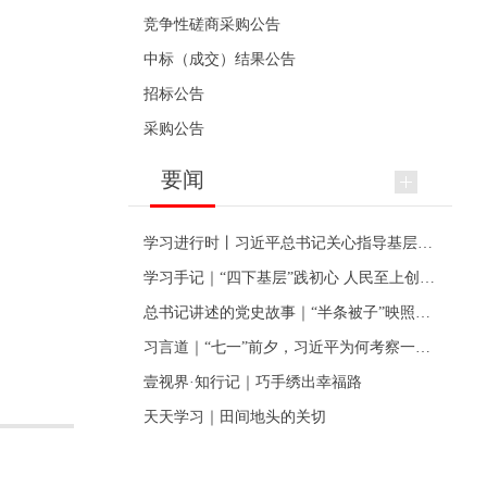
竞争性磋商采购公告
中标（成交）结果公告
招标公告
采购公告
要闻
学习进行时丨习近平总书记关心指导基层党建的故事
学习手记｜“四下基层”践初心 人民至上创伟业
总书记讲述的党史故事｜“半条被子”映照初心
习言道｜“七一”前夕，习近平为何考察一个村级党组织
壹视界·知行记｜巧手绣出幸福路
天天学习｜田间地头的关切