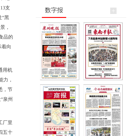
13支
数字报
“黑
场景，
食品的
示着向
通用机
能力，
悉，节
“泉州
工厂里
四五十