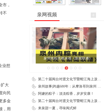
全市，
转不
泉网视频
泉州肉粽亮相央视《新闻联播》
企业想
第二十届闽台对渡文化节暨蚶江海上泼水节在石狮蚶江启幕
力扩大
泉州故事|跨越680年：从摩洛哥到泉州 丝路使者“中国行”
度向民
阿嬷的粽子：淡淡粽香，岁岁安康！
更多金
第二十届闽台对渡文化节暨蚶江海上泼水节在石狮蚶江开幕
来泉甜一夏，寻味闽式鲜
接，用