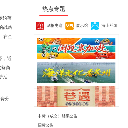
热点专题
签约落
刺桐史迹
展示馆
海上丝绸
的战略
。在企
绍，近
化营商
济活
便民资讯
投资分
中标（成交）结果公告
招标公告