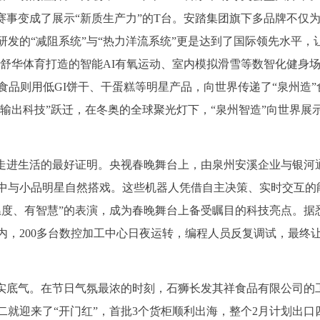
赛事变成了展示“新质生产力”的T台。安踏集团旗下多品牌不仅为
发的“减阻系统”与“热力洋流系统”更是达到了国际领先水平，让
，舒华体育打造的智能AI有氧运动、室内模拟滑雪等数智化健身
食品则用低GI饼干、干蛋糕等明星产品，向世界传递了“泉州造”
、输出科技”跃迁，在冬奥的全球聚光灯下，“泉州智造”向世界展
造走进生活的最好证明。央视春晚舞台上，由泉州安溪企业与银河
中与小品明星自然搭戏。这些机器人凭借自主决策、实时交互的
温度、有智慧”的表演，成为春晚舞台上备受瞩目的科技亮点。据
，200多台数控加工中心日夜运转，编程人员反复调试，最终让
坚实底气。在节日气氛最浓的时刻，石狮长发其祥食品有限公司的
就迎来了“开门红”，首批3个货柜顺利出海，整个2月计划出口