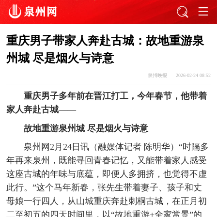
重庆男子带家人奔赴古城：故地重游泉
州城 尽是烟火与诗意
泉州晚报
2026-02-24 08:52
重庆男子多年前在晋江打工，今年春节，他带着
家人奔赴古城——
故地重游泉州城 尽是烟火与诗意
泉州网2月24日讯（融媒体记者 陈明华）“时隔多
年再来泉州，既能寻回青春记忆，又能带着家人感受
这座古城的年味与底蕴，即便人多拥挤，也觉得不虚
此行。”这个马年新春，张先生带着妻子、孩子和丈
母娘一行四人，从山城重庆奔赴刺桐古城，在正月初
二至初五的四天时间里，以“故地重游+全家赏景”的