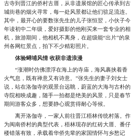
古寺到晋江的侨村古厝，从非遗展馆的匠心传承到古
城街巷的烟火寻常，每一处风景都让他们驻足流连。
其中，最开心的要数张先生的儿子张恒翌，小伙子今
年读初中二年级，爱好摄影的他刚买来一套专业的相
机，旅游期间，他相机不离身，在超级能“出片”的泉
州各网红景点，拍下不少精彩照片。
体验蟳埔风情 收获非遗浪漫
“涨潮时仿佛漂浮在海上的寺庙，海风裹挟着香
火气息，既有禅意又有诗意。”张先生的妻子刘女士
说，站在洛伽寺的观景台远眺，蔚蓝的大海与古朴的
寺院相映成趣，随手一拍都是绝美的风景，只是春节
期间游客众多，想要静心观赏得耐心等候。
离开洛伽寺，一家人前往晋江梧林传统村落。作
为闽南侨村的典型代表，梧林现存的红砖大厝、番仔
楼错落有致，承载着华侨先辈的家国情怀与乡愁记