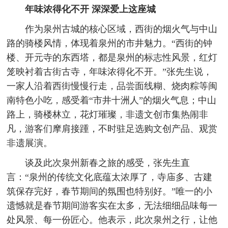
年味浓得化不开 深深爱上这座城
作为泉州古城的核心区域，西街的烟火气与中山
路的骑楼风情，体现着泉州的市井魅力。“西街的钟
楼、开元寺的东西塔，都是泉州的标志性风景，红灯
笼映衬着古街古寺，年味浓得化不开。”张先生说，
一家人沿着西街慢慢行走，品尝面线糊、烧肉粽等闽
南特色小吃，感受着“市井十洲人”的烟火气息；中山
路上，骑楼林立，花灯璀璨，非遗文创市集热闹非
凡，游客们摩肩接踵，不时驻足选购文创产品、观赏
非遗展演。
谈及此次泉州新春之旅的感受，张先生直
言：“泉州的传统文化底蕴太浓厚了，寺庙多、古建
筑保存完好，春节期间的氛围也特别好。”唯一的小
遗憾就是春节期间游客实在太多，无法细细品味每一
处风景、每一份匠心。他表示，此次泉州之行，让他