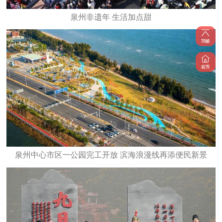
泉州非遗年 生活加点甜
泉州中心市区一公园完工开放 滨海浪漫线再添便民新景