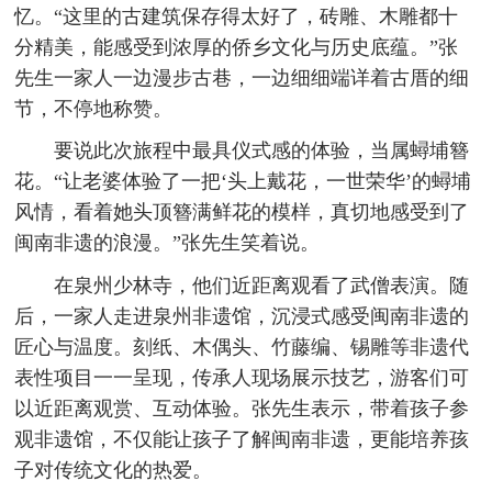
忆。“这里的古建筑保存得太好了，砖雕、木雕都十
分精美，能感受到浓厚的侨乡文化与历史底蕴。”张
先生一家人一边漫步古巷，一边细细端详着古厝的细
节，不停地称赞。
要说此次旅程中最具仪式感的体验，当属蟳埔簪
花。“让老婆体验了一把‘头上戴花，一世荣华’的蟳埔
风情，看着她头顶簪满鲜花的模样，真切地感受到了
闽南非遗的浪漫。”张先生笑着说。
在泉州少林寺，他们近距离观看了武僧表演。随
后，一家人走进泉州非遗馆，沉浸式感受闽南非遗的
匠心与温度。刻纸、木偶头、竹藤编、锡雕等非遗代
表性项目一一呈现，传承人现场展示技艺，游客们可
以近距离观赏、互动体验。张先生表示，带着孩子参
观非遗馆，不仅能让孩子了解闽南非遗，更能培养孩
子对传统文化的热爱。