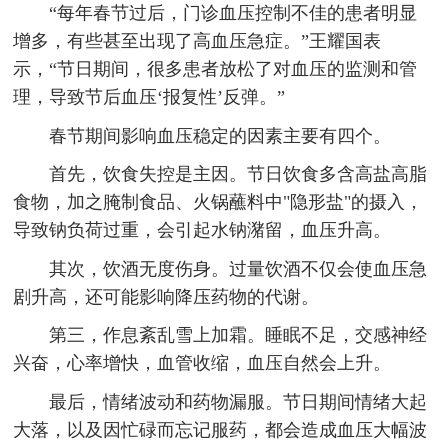
“每年春节过后，门诊血压控制不佳的患者明显
增多，有些甚至出现了高血压急症。”王耀国表
示，“节日期间，很多患者放松了对血压的监测和管
理，导致节后血压‘报复性’反弹。”
春节期间影响血压稳定的因素主要有四个。
首先，饮食失控是主因。节日饮食多含高盐高脂
食物，加之腌制食品、火锅蘸料中"隐形盐"的摄入，
导致钠负荷过重，会引起水钠潴留，血压升高。
其次，饮酒无度伤身。过量饮酒不仅会使血压急
剧升高，还可能影响降压药物的代谢。
第三，作息紊乱雪上加霜。睡眠不足，交感神经
兴奋，心率增快，血管收缩，血压自然会上升。
最后，情绪波动和药物漏服。节日期间情绪大起
大落，以及因忙碌而忘记服药，都会造成血压大幅波