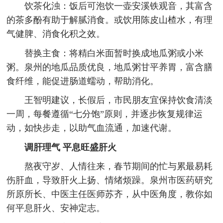
饮茶化浊：饭后可泡饮一壶安溪铁观音，其富含
的茶多酚有助于解腻消食。或饮用陈皮山楂水，有理
气健脾、消食化积之效。
替换主食：将精白米面暂时换成地瓜粥或小米
粥。泉州的地瓜品质优良，地瓜粥甘平养胃，富含膳
食纤维，能促进肠道蠕动，帮助消化。
王智明建议，长假后，市民朋友宜保持饮食清淡
一周，每餐遵循“七分饱”原则，并逐步恢复规律运
动，如快步走，以助气血流通，加速代谢。
调肝理气 平息旺盛肝火
熬夜守岁、人情往来，春节期间的忙与累最易耗
伤肝血，导致肝火上扬、情绪烦躁。泉州市医药研究
所原所长、中医主任医师苏齐，从中医角度，教你如
何平息肝火、安神定志。