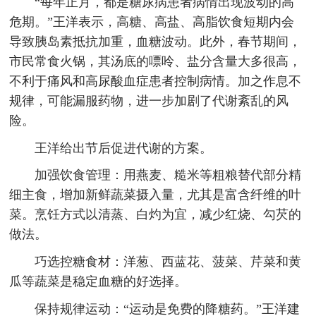
“每年正月，都是糖尿病患者病情出现波动的高
危期。”王洋表示，高糖、高盐、高脂饮食短期内会
导致胰岛素抵抗加重，血糖波动。此外，春节期间，
市民常食火锅，其汤底的嘌呤、盐分含量大多很高，
不利于痛风和高尿酸血症患者控制病情。加之作息不
规律，可能漏服药物，进一步加剧了代谢紊乱的风
险。
王洋给出节后促进代谢的方案。
加强饮食管理：用燕麦、糙米等粗粮替代部分精
细主食，增加新鲜蔬菜摄入量，尤其是富含纤维的叶
菜。烹饪方式以清蒸、白灼为宜，减少红烧、勾芡的
做法。
巧选控糖食材：洋葱、西蓝花、菠菜、芹菜和黄
瓜等蔬菜是稳定血糖的好选择。
保持规律运动：“运动是免费的降糖药。”王洋建