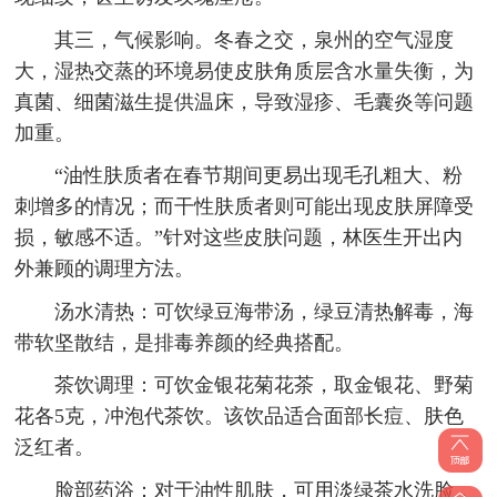
其三，气候影响。冬春之交，泉州的空气湿度
大，湿热交蒸的环境易使皮肤角质层含水量失衡，为
真菌、细菌滋生提供温床，导致湿疹、毛囊炎等问题
加重。
“油性肤质者在春节期间更易出现毛孔粗大、粉
刺增多的情况；而干性肤质者则可能出现皮肤屏障受
损，敏感不适。”针对这些皮肤问题，林医生开出内
外兼顾的调理方法。
汤水清热：可饮绿豆海带汤，绿豆清热解毒，海
带软坚散结，是排毒养颜的经典搭配。
茶饮调理：可饮金银花菊花茶，取金银花、野菊
花各5克，冲泡代茶饮。该饮品适合面部长痘、肤色
泛红者。
脸部药浴：对于油性肌肤，可用淡绿茶水洗脸，