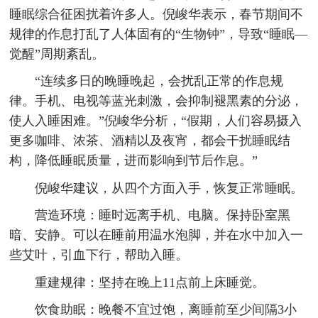
睡眠综合征困扰着许多人。倪峻华表示，春节期间不
规律的作息打乱了人体固有的“生物钟”，导致“睡眠—
觉醒”周期紊乱。
“连续多日的晚睡晚起，会扰乱正常的作息规
律。手机、电视等蓝光刺激，会抑制褪黑素的分泌，
使人入睡困难。”倪峻华分析，“假期，人们容易摄入
更多咖啡、浓茶、酒精以及夜宵，都会干扰睡眠结
构，降低睡眠质量，进而影响到节后作息。”
倪峻华建议，从四个方面入手，恢复正常睡眠。
营造环境：睡时远离手机、电脑。保持卧室黑
暗、安静。可以在睡前用温水泡脚，并在水中加入一
些艾叶，引血下行，帮助入睡。
重建规律：坚持在晚上11点前上床睡觉。
饮食助眠：晚餐不宜过饱，离睡前至少间隔3小