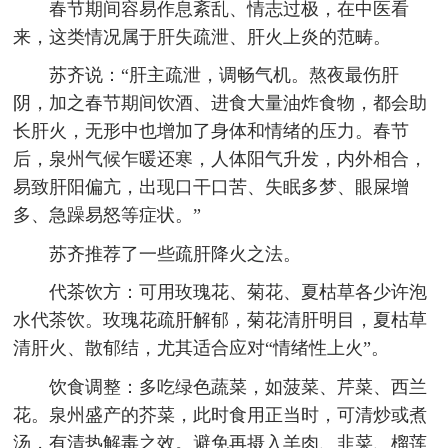
春节期间容易作息紊乱、情志过极，在中医看
来，这类情况属于肝失疏泄、肝火上炎的范畴。
苏齐说：“肝主疏泄，调畅气机。熬夜最伤肝
阴，加之春节期间饮酒、进食大量油炸食物，都会助
长肝火，无形中也增加了身体和情绪的压力。春节
后，泉州气候乍暖还寒，人体阳气升发，内外相合，
易致肝阳偏亢，出现口干口苦、失眠多梦、眼屎增
多、急躁易怒等症状。”
苏齐推荐了一些疏肝降火之法。
代茶饮方：可用玫瑰花、菊花、夏枯草各少许泡
水代茶饮。玫瑰花疏肝解郁，菊花清肝明目，夏枯草
清肝火、散郁结，尤其适合应对“情绪性上火”。
饮食调整：多吃绿色蔬菜，如菠菜、芹菜、西兰
花。泉州盛产的芥菜，此时食用正当时，可清炒或煮
汤，有清热解毒之效。避免再摄入羊肉、韭菜、榴莲