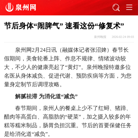
节后身体“闹脾气” 速看这份“修复术”
泉州晚报
2026-02-24 09:03
泉州网2月24日讯（融媒体记者张沼婢）春节长
假期间，美食轮番上阵、作息不规律、情绪波动较
大，不少人的健康亮起了“黄灯”。泉州晚报特邀多位
名医从身体减负、促进代谢、预防疾病等方面，为您
量身定制节后调理攻略。
解腻祛滞 为消化道“减负”
春节期间，泉州人的餐桌上少不了红蟳、猪蹄、
醋肉等高蛋白、高脂肪的“硬菜”，加之摄入较多的年
糕等糯米制品，肠胃负担沉重。节后的首要保健任务
是给消化道“减负”。