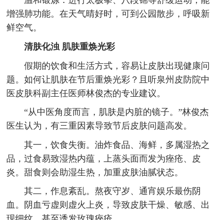
温和锻炼：进行太极拳、八段锦等舒缓运动，能
增强肺功能。在天气晴好时，可到公园散步，呼吸新
鲜空气。
清肤化浊 肌肤重焕光彩
假期的饮食和生活方式，容易让皮肤出现健康问
题。如何让肌肤在节后重焕光彩？且听泉州皮防院中
医皮肤科副主任医师林俊杰的专业建议。
“从中医角度而言，肌肤是内脏的镜子。”林俊杰
医生认为，有三重因素导致节后皮肤问题高发。
其一，饮食失衡。油炸食品、海鲜，多属湿热之
品，过食易致湿热内蕴，上蒸头面而发为痤疮、皮
炎。甜食则会助湿生热，加重皮肤油腻状态。
其二，作息紊乱。熬夜守岁、通宵娱乐最伤阴
血。阴血亏虚则虚火上炎，导致皮肤干燥、敏感、出
现细纹，甚至诱发玫瑰痤疮。