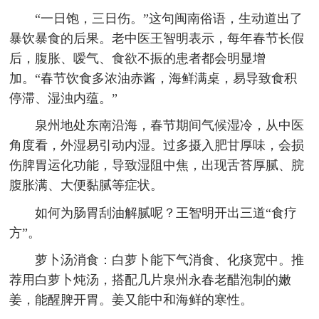
“一日饱，三日伤。”这句闽南俗语，生动道出了
暴饮暴食的后果。老中医王智明表示，每年春节长假
后，腹胀、嗳气、食欲不振的患者都会明显增
加。“春节饮食多浓油赤酱，海鲜满桌，易导致食积
停滞、湿浊内蕴。”
泉州地处东南沿海，春节期间气候湿冷，从中医
角度看，外湿易引动内湿。过多摄入肥甘厚味，会损
伤脾胃运化功能，导致湿阻中焦，出现舌苔厚腻、脘
腹胀满、大便黏腻等症状。
如何为肠胃刮油解腻呢？王智明开出三道“食疗
方”。
萝卜汤消食：白萝卜能下气消食、化痰宽中。推
荐用白萝卜炖汤，搭配几片泉州永春老醋泡制的嫩
姜，能醒脾开胃。姜又能中和海鲜的寒性。