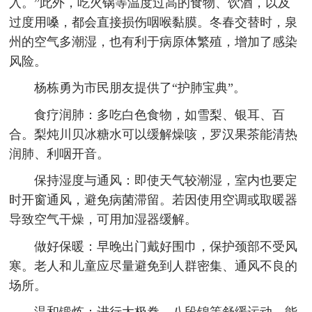
入。”此外，吃火锅等温度过高的食物、饮酒，以及
过度用嗓，都会直接损伤咽喉黏膜。冬春交替时，泉
州的空气多潮湿，也有利于病原体繁殖，增加了感染
风险。
杨栋勇为市民朋友提供了“护肺宝典”。
食疗润肺：多吃白色食物，如雪梨、银耳、百
合。梨炖川贝冰糖水可以缓解燥咳，罗汉果茶能清热
润肺、利咽开音。
保持湿度与通风：即使天气较潮湿，室内也要定
时开窗通风，避免病菌滞留。若因使用空调或取暖器
导致空气干燥，可用加湿器缓解。
做好保暖：早晚出门戴好围巾，保护颈部不受风
寒。老人和儿童应尽量避免到人群密集、通风不良的
场所。