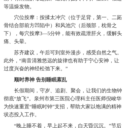
等温燥发物。
穴位按摩：按揉太冲穴（位于足背，第一、二跖
骨结合部前方凹陷中）和风池穴（后颈部，枕骨之
下），每穴按摩3—5分钟，能有效疏泄肝火，缓解头
痛、头晕。
苏齐建议，午后可到室外漫步，感受自然之气。
此外，“南音清雅悠远的旋律也有助于宁心安神，让
过度兴奋的神经松弛下来。”
顺时养神 告别睡眠紊乱
长假期间，守岁、追剧、聚会，让我们的生物钟
彻底“放飞”。泉州市第三医院心理科主任医师倪峻华
为快速重置“睡眠时钟”支招，帮助大家以饱满的精神
状态投入工作。
“晚上睡不着，早上起不来，白天昏沉沉。”节后