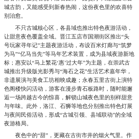
城古韵，又能感受到新春热闹，这份夜色里的欢喜特
别治愈。
不只古城核心区，各县域也推出特色夜游活动，
让甜意夜色覆盖全域。晋江五店市国潮街区推出“头
号玩家寻年记”主题夜游活动，布设百米灯廊与“筑梦
为马”“亿马当先”等马年艺术装置，成为县域夜游新地
标；惠安以“马上繁花‘惠’过大年”为主题，在崇武古
城推出升级版光影秀与“海石之花”生活艺术嘉年华，
非遗展演与美食工坊相映成趣；永春五里古街上演特
色阁楼快闪活动，游客在漫步青石板路时，随时能邂
逅一场跨越古今的惊喜，解锁山城夜色里的别样甜意
与年味。此外，洛江、石狮等地也分别推出特色灯展
与夜间民俗活动，形成“古城引领、县域联动”的全域
夜游格局。
夜色中的“甜”，更藏在古街市井的烟火气里。作