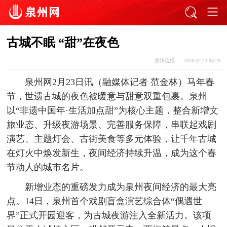
古城不眠 “甜”在夜色
泉州晚报
2026-02-23 08:29
泉州网2月23日讯（融媒体记者 范金林）马年春
节，世遗古城的夜色被暖意与甜意双重包裹。泉州
以“非遗中国年·生活加点甜”为核心主题，整合新增文
旅业态、升级夜游场景、完善服务保障，串联起戏剧
演艺、主题灯会、古街美食等多元体验，让千年古城
在灯火中焕发新生，夜间经济持续升温，成为这个春
节动人的城市名片。
新增业态的重磅发力成为泉州夜间经济的最大亮
点。14日，泉州首个戏剧盲盒演艺综合体“偶遇世
界”正式开园迎客，为古城夜游注入全新活力。该项