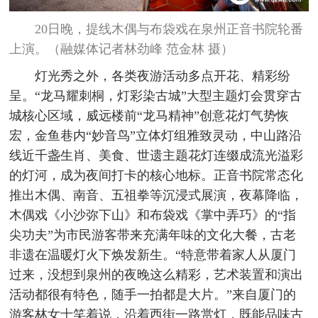
20日晚，提线木偶与布袋戏在泉州正音书院轮番
上演。（融媒体记者林劲峰 范金林 摄）
灯光秀之外，各类夜游活动多点开花、精彩纷
呈。“龙马耀刺桐，灯彩染古城”大型主题灯会贯穿古
城核心区域，威远楼前“龙马精神”创意花灯气势恢
宏，金鱼巷内“妙音鸟”立体灯组雅致灵动，中山路沿
线近千盏生肖、美食、世遗主题花灯连缀成流光溢彩
的灯河，成为夜间打卡的核心地标。正音书院常态化
推出木偶、南音、五祖拳等沉浸式展演，夜幕降临，
木偶戏《小沙弥下山》和布袋戏《掌中弄巧》的“指
尖功夫”为市民游客带来充满年味的文化大餐，古老
非遗在温暖灯火下焕发新生。“特意带着家人从厦门
过来，没想到泉州的夜晚这么精彩，艺术装置和演出
活动都很有特色，随手一拍都是大片。”来自厦门的
游客林女士笑着说，沿着西街一路赏灯，既能品味古