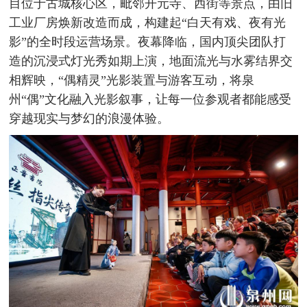
目位于古城核心区，毗邻开元寺、西街等景点，由旧
工业厂房焕新改造而成，构建起“白天有戏、夜有光
影”的全时段运营场景。夜幕降临，国内顶尖团队打
造的沉浸式灯光秀如期上演，地面流光与水雾结界交
相辉映，“偶精灵”光影装置与游客互动，将泉
州“偶”文化融入光影叙事，让每一位参观者都能感受
穿越现实与梦幻的浪漫体验。