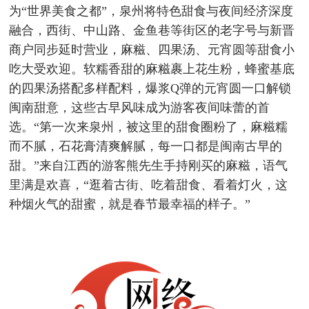
为“世界美食之都”，泉州将特色甜食与夜间经济深度
融合，西街、中山路、金鱼巷等街区的老字号与新晋
商户同步延时营业，麻糍、四果汤、元宵圆等甜食小
吃大受欢迎。软糯香甜的麻糍裹上花生粉，蜂蜜基底
的四果汤搭配多样配料，爆浆Q弹的元宵圆一口解锁
闽南甜意，这些古早风味成为游客夜间味蕾的首
选。“第一次来泉州，被这里的甜食圈粉了，麻糍糯
而不腻，石花膏清爽解腻，每一口都是闽南古早的
甜。”来自江西的游客熊先生手持刚买的麻糍，语气
里满是欢喜，“逛着古街、吃着甜食、看着灯火，这
种烟火气的甜蜜，就是春节最幸福的样子。”