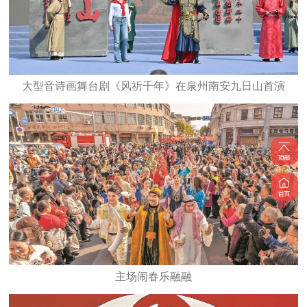
大型音诗画舞台剧《风祈千年》在泉州南安九日山首演
主场闹春乐融融