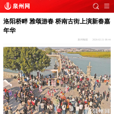
洛阳桥畔 雅颂游春 桥南古街上演新春嘉
年华
泉州晚报
2026-02-21 08:44