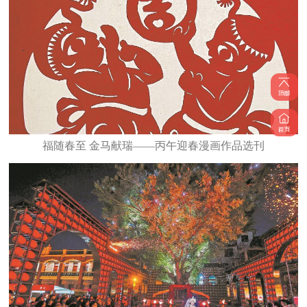
福随春至 金马献瑞——丙午迎春漫画作品选刊