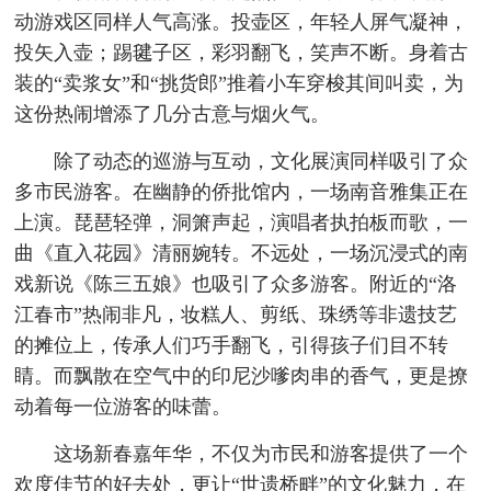
动游戏区同样人气高涨。投壶区，年轻人屏气凝神，
投矢入壶；踢毽子区，彩羽翻飞，笑声不断。身着古
装的“卖浆女”和“挑货郎”推着小车穿梭其间叫卖，为
这份热闹增添了几分古意与烟火气。
除了动态的巡游与互动，文化展演同样吸引了众
多市民游客。在幽静的侨批馆内，一场南音雅集正在
上演。琵琶轻弹，洞箫声起，演唱者执拍板而歌，一
曲《直入花园》清丽婉转。不远处，一场沉浸式的南
戏新说《陈三五娘》也吸引了众多游客。附近的“洛
江春市”热闹非凡，妆糕人、剪纸、珠绣等非遗技艺
的摊位上，传承人们巧手翻飞，引得孩子们目不转
睛。而飘散在空气中的印尼沙嗲肉串的香气，更是撩
动着每一位游客的味蕾。
这场新春嘉年华，不仅为市民和游客提供了一个
欢度佳节的好去处，更让“世遗桥畔”的文化魅力，在