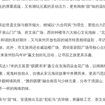
化的厚重底蕴，又有潮玩元素的灵动活力，更有闽南“甜”味的温
联起世遗文脉与都市烟火。鲤城以“六合同风”为理念，塑造出六
于泉山门广场、府文庙广场、西街钟楼等六大核心文化地标，“北
着社会和谐的美好期许，又与泉州开放包容的城市特质相得益彰，寻
旅。此外，市文旅局还在威远楼广场、西街影剧院广场等核心点
“来泉州拍马年IP”赢文创好礼活动，让寻踪之旅更具乐趣。
高达3.7米的主装置“骐骥泽泽”矗立在东海四朵金花广场，以闽南
素，尾曳科技焰火，仿佛从宋元海丝故事中奔腾而来。更具巧思
”承载蟳埔风情，“雅韵骐骥”融合南音与少林元素，分布于清源山
不一样的闽南韵味。
喜与“甜”味。安溪推出五款“彩虹马”吉祥物，将藤铁工艺、茶文