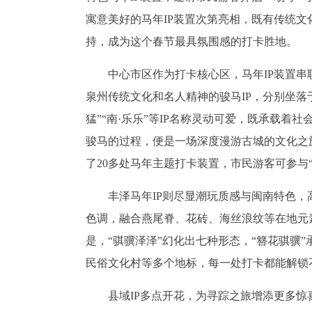
寓意美好的马年IP装置次第亮相，既有传统文
持，成为这个春节最具氛围感的打卡胜地。
中心市区作为打卡核心区，马年IP装置串
泉州传统文化和名人精神的骏马IP，分别坐落
猛”“南·乐乐”等IP名称灵动可爱，既承载
骏马的过程，便是一场深度漫游古城的文化之
了20多处马年主题打卡装置，市民游客可参与
丰泽马年IP则尽显潮玩质感与闽南特色，
色调，融合燕尾脊、花砖、海丝浪纹等在地元
是，“骐骥泽泽”幻化出七种形态，“簪花骐骥
民俗文化村等多个地标，每一处打卡都能解锁
县域IP多点开花，为寻踪之旅增添更多惊