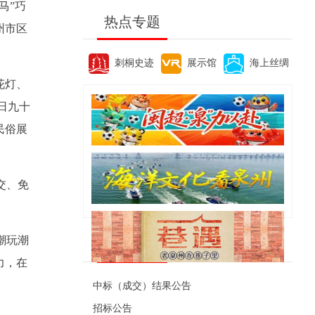
马”巧
热点专题
州市区
刺桐史迹
展示馆
海上丝绸
花灯、
日九十
民俗展
交、免
潮玩潮
便民资讯
力，在
中标（成交）结果公告
招标公告