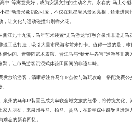
上高中”等寓意美好，成为安溪文旅的生动名片。永春的“马上夺魁
魁小星”动漫形象奶凶可爱，不仅在魁星岩风景区亮相，还走进泉
动，让文化与运动碰撞出别样火花。
在晋江九十九溪，马年艺术装置“走马游龙”灯融合泉州非遗走马
非遗工艺打造，吸引大量市民游客前来打卡。值得一提的是，昨
木偶快闪、青狮阵武术表演、晋江马与“状元牛犇宝”巡游等非遗
火飨聚，让市民游客沉浸式体验田园间的非遗年味。
费发放给游客，清晰标注各马年IP点位与游玩攻略，搭配免费公
捷。
，泉州的马年IP装置已成为串联全域文旅的纽带，将传统文化、
上家人朋友，来泉州寻马、拍马、赏马，在IP寻踪中感受世遗魅
为难忘的新春回忆。