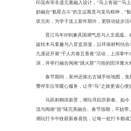
印花布等非遗元素融入设计，“马上有福”“马
妙融合“魁星点斗”的文运寓意与龙马精神，“
状元街，为学子送上新年期许，更联动徒步活
晋江马年IP则兼具国潮气息与人文底蕴。
旋转木马童趣与八音盒浪漫，以环保材料结合
九溪还开展“千人共卷五香卷”活动，上演掌中
演，并举行融合闽南“跳火群”习俗的田洋篝
春节期间，泉州还推出古城手绘地图，免
费停车位等暖心服务，让寻“马”之旅更省心便
马跃刺桐添新景，潮玩寻踪庆新春。如今
流与闽南“甜”味完美融合。春节假期，不妨带
潮玩打卡中收获新春喜悦，让每一处打卡都成