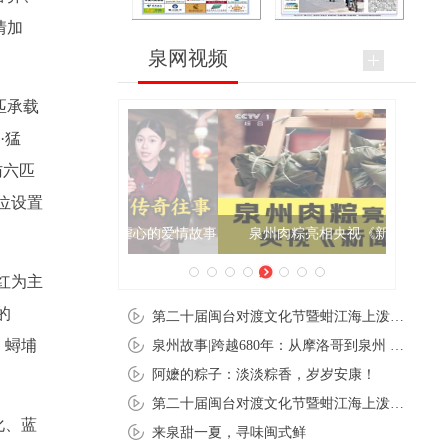
情加
泉网视频
匹承载
·猛
访六匹
位设置
泉州肉粽亮相央视《新闻联播》
红为主
的
第二十届闽台对渡文化节暨蚶江海上泼水节在石狮蚶江启幕
、蟳埔
泉州故事|跨越680年：从摩洛哥到泉州 丝路使者“中国行”
阿嬷的粽子：淡淡粽香，岁岁安康！
第二十届闽台对渡文化节暨蚶江海上泼水节在石狮蚶江开幕
化、蓝
来泉甜一夏，寻味闽式鲜