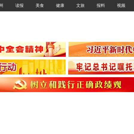
州
读报
美食
健康
文旅
报料
视频