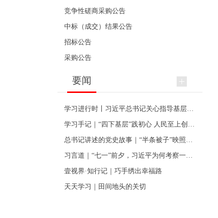
竞争性磋商采购公告
中标（成交）结果公告
招标公告
采购公告
要闻
学习进行时丨习近平总书记关心指导基层党建的故事
学习手记｜“四下基层”践初心 人民至上创伟业
总书记讲述的党史故事｜“半条被子”映照初心
习言道｜“七一”前夕，习近平为何考察一个村级党组织
壹视界·知行记｜巧手绣出幸福路
天天学习｜田间地头的关切