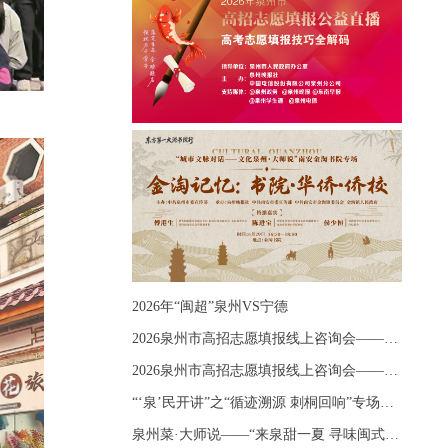
2026年“闽超”泉州VS宁德
2026泉州市高招志愿填报线上咨询会——《出分应急课堂：全流程拆解志愿填报》主题讲座
2026泉州市高招志愿填报线上咨询会——《志愿填报 答疑直播》主题讲座
“‘泉’民开讲”之“循迹溯源 刺桐回响”专场宣讲
泉州菜·大师说——“来泉甜一夏 寻味闽式鲜”上官品牌专场直播