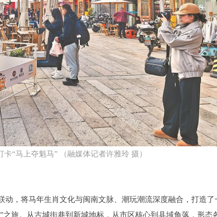
卡“马上夺魁马” （融媒体记者许雅玲 摄）
联动，将马年生肖文化与闽南文脉、潮玩潮流深度融合，打造了
马”之旅。从古城街巷到新城地标，从市区核心到县域角落，形态