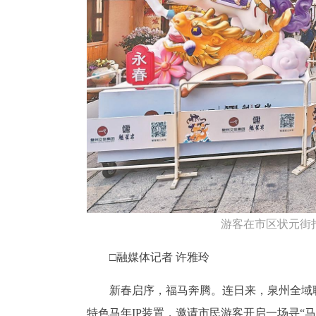
游客在市区状元街打
□融媒体记者 许雅玲
新春启序，福马奔腾。连日来，泉州全域
特色马年IP装置，邀请市民游客开启一场寻“