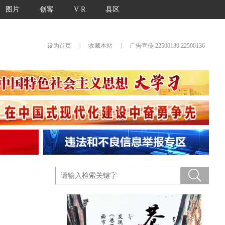
图片
创客
V R
县区
|
|
设为首页
收藏本站
广告宣传 22500139 22500136