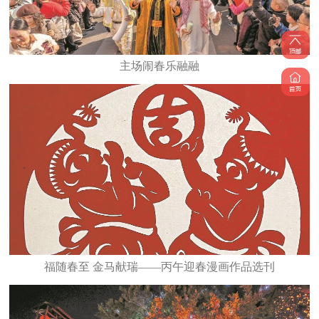
主场闹春乐融融
福随春至 金马献瑞——丙午迎春漫画作品选刊