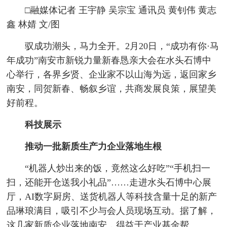
□融媒体记者 王宇静 吴宗宝 通讯员 黄钊伟 黄志
鑫 林婧 文/图
驭成功潮头，马力全开。2月20日，“成功有你·马
年成功”南安市新锐力量新春恳亲大会在水头石博中
心举行，各界乡贤、企业家不以山海为远，返回家乡
南安，同贺新春、畅叙乡谊，共商发展良策，展望美
好前程。
科技展示
推动一批新质生产力企业落地生根
“机器人炒出来的饭，竟然这么好吃”“手机扫一
扫，还能开仓送我小礼品”……走进水头石博中心展
厅，AI数字厨房、送货机器人等科技含量十足的新产
品琳琅满目，吸引不少与会人员现场互动。据了解，
这几家新质企业落地南安，得益于产业基金帮