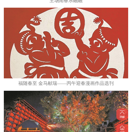
主场闹春乐融融
福随春至 金马献瑞——丙午迎春漫画作品选刊