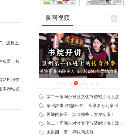
泉网视频
”。违反上
性负责，被
开讲 书院主人与一段虐心的爱情故事
泉州肉粽亮相央视《新闻联播
网站所用作
用本网站发
第二十届闽台对渡文化节暨蚶江海上泼水节在石狮蚶江启幕
泉州故事|跨越680年：从摩洛哥到泉州 丝路使者“中国行”
阿嬷的粽子：淡淡粽香，岁岁安康！
第二十届闽台对渡文化节暨蚶江海上泼水节在石狮蚶江开幕
来泉甜一夏，寻味闽式鲜