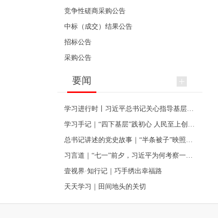
竞争性磋商采购公告
中标（成交）结果公告
招标公告
采购公告
要闻
学习进行时丨习近平总书记关心指导基层党建的故事
学习手记｜“四下基层”践初心 人民至上创伟业
总书记讲述的党史故事｜“半条被子”映照初心
习言道｜“七一”前夕，习近平为何考察一个村级党组织
壹视界·知行记｜巧手绣出幸福路
天天学习｜田间地头的关切