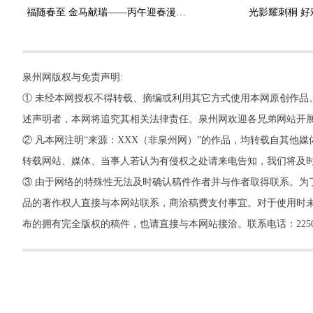
福随春至 金马献瑞——丙午迎春漫画作品选刊
光影耀刺桐 好
泉州网版权与免责声明:
① 未经本网授权不得转载、摘编或利用其它方式使用本网原创作品
述声明者，本网将追究其相关法律责任。泉州网欢迎各兄弟网站开
② 凡本网注明“来源：XXX（非泉州网）”的作品，均转载自其
转载网站、媒体、当事人若认为有侵权之处请来电告知，我们将及
③ 由于网络的特殊性无法及时确认稿件作者并与作者取得联系。为
品的著作权人直接与本网站联系，商洽稿费支付事宜。对于使用时未
布的拥有完全版权的稿件，也请直接与本网站接洽。联系电话：22500260，