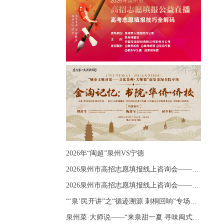
2026年“闽超”泉州VS宁德
2026泉州市高招志愿填报线上咨询会——《出分应急课堂：全流程拆解志愿填报》主题讲座
2026泉州市高招志愿填报线上咨询会——《志愿填报 答疑直播》主题讲座
“‘泉’民开讲”之“循迹溯源 刺桐回响”专场宣讲
泉州菜·大师说——“来泉甜一夏 寻味闽式鲜”上官品牌专场直播