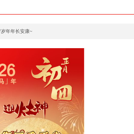
岁岁年年长安康~