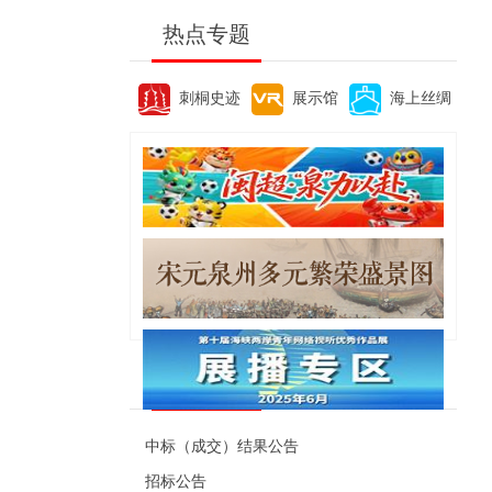
热点专题
刺桐史迹
展示馆
海上丝绸
便民资讯
中标（成交）结果公告
招标公告