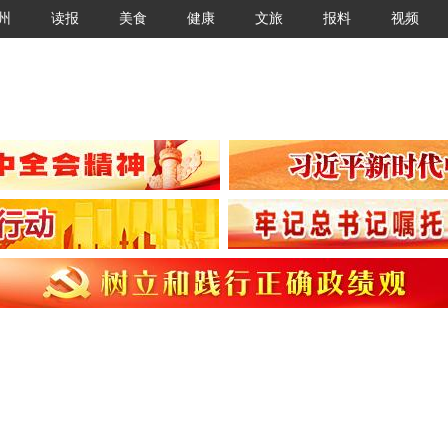
州
读报
美食
健康
文旅
报料
视频