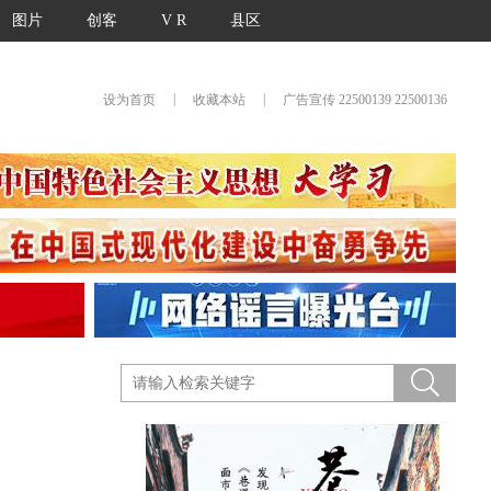
图片
创客
V R
县区
|
|
设为首页
收藏本站
广告宣传 22500139 22500136