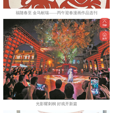
福随春至 金马献瑞——丙午迎春漫画作品选刊
光影耀刺桐 好戏开新篇