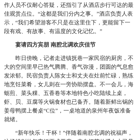
作人员不仅耐心答疑，还指引了从酒店步行可达的最
佳观赏点位。“这都是我们分内之事。”酒店负责人表
示，“我们希望游客不只是在这里住下，更能留下一
段有戏、有故事、有温度的文化记忆。”
宴请四方宾朋 南腔北调欢庆佳节
昨日傍晚，记者走进镇抚巷一家民宿的厨房，不
大的空间里早已热气腾腾、香气弥漫，团圆的气息愈
发浓郁。民宿负责人陈女士和丈夫在灶前忙碌，熟练
地烹饪菜肴，女儿则在一旁协助摆盘。不一会儿，海
蛎煎、菜头粿、五香卷等本地特色小吃陆续上桌，
虾、贝、豆腐等火锅食材也已备齐。随着新鲜出锅的
姜母鸭摆上餐桌“C位”，一桌地道的泉州年夜饭准备
就绪。
“新年快乐！干杯！”伴随着南腔北调的祝福声，