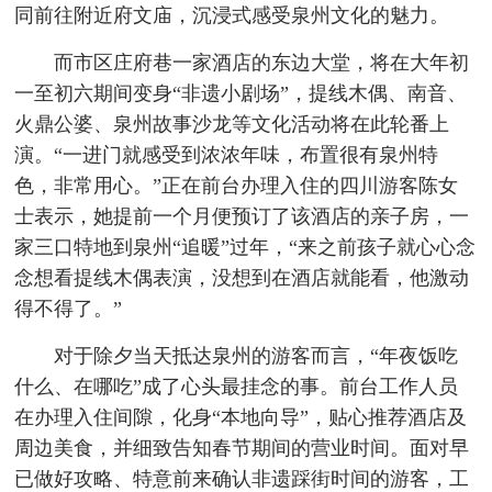
同前往附近府文庙，沉浸式感受泉州文化的魅力。
而市区庄府巷一家酒店的东边大堂，将在大年初
一至初六期间变身“非遗小剧场”，提线木偶、南音、
火鼎公婆、泉州故事沙龙等文化活动将在此轮番上
演。“一进门就感受到浓浓年味，布置很有泉州特
色，非常用心。”正在前台办理入住的四川游客陈女
士表示，她提前一个月便预订了该酒店的亲子房，一
家三口特地到泉州“追暖”过年，“来之前孩子就心心念
念想看提线木偶表演，没想到在酒店就能看，他激动
得不得了。”
对于除夕当天抵达泉州的游客而言，“年夜饭吃
什么、在哪吃”成了心头最挂念的事。前台工作人员
在办理入住间隙，化身“本地向导”，贴心推荐酒店及
周边美食，并细致告知春节期间的营业时间。面对早
已做好攻略、特意前来确认非遗踩街时间的游客，工