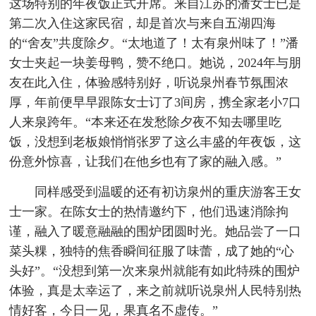
这场特别的年夜饭正式开席。来自江苏的潘女士已是
第二次入住这家民宿，却是首次与来自五湖四海
的“舍友”共度除夕。“太地道了！太有泉州味了！”潘
女士夹起一块姜母鸭，赞不绝口。她说，2024年与朋
友在此入住，体验感特别好，听说泉州春节氛围浓
厚，年前便早早跟陈女士订了3间房，携全家老小7口
人来泉跨年。“本来还在发愁除夕夜不知去哪里吃
饭，没想到老板娘悄悄张罗了这么丰盛的年夜饭，这
份意外惊喜，让我们在他乡也有了家的融入感。”
同样感受到温暖的还有初访泉州的重庆游客王女
士一家。在陈女士的热情邀约下，他们迅速消除拘
谨，融入了暖意融融的围炉团圆时光。她品尝了一口
菜头粿，独特的焦香瞬间征服了味蕾，成了她的“心
头好”。“没想到第一次来泉州就能有如此特殊的围炉
体验，真是太幸运了，来之前就听说泉州人民特别热
情好客，今日一见，果真名不虚传。”