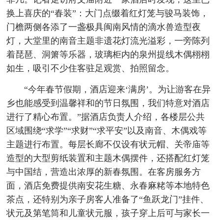
换上喜庆的“春装”：大门点缀着红灯笼与骏马装饰，
门檐两侧各添了一盏极具闽南风情的滴水兽造型夜
灯，大堂里的南音主题非遗花灯流光溢彩，一旁陈列
着琵琶、洞箫等乐器，玻璃柜内的泉州提线木偶栩栩
如生，吸引不少住客驻足观赏、拍照留念。
“今年春节假期，酒店迎来‘满房’。为让游客在异
乡也能感受到温馨祥和的节日氛围，我们特意对酒店
进行了精心布置。”据酒店负责人介绍，各楼层公共
区域围绕“求学”“求财”“求平安”以及南音、木偶戏等
主题进行布置。每层长廊不仅设有状元帽、关帝庙等
造型的大型剪纸装置和主题木偶摆件，还搭配红灯笼
与中国结，营造出浓厚的新春氛围。在客房服务方
面，酒店免费提供南安花生糖、永春麻粩等本地特色
茶点，还特别为亲子房客人准备了“鱼跃龙门”挂件、
状元及第笔筒和儿童状元服，孩子穿上后可与家长一