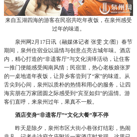
来自五湖四海的游客在民宿共吃年夜饭，在泉州感受
过年的味道。
泉州网2月17日讯（融媒体记者 张雯 文/图）春节
期间，泉州住宿业以温情与创意点亮古城年味。酒店
内，精心打造的“非遗客厅”与文化演绎活动，让住客
一推门便能感受闽南风情；民宿里，热心老板娘张罗
的一桌地道年夜饭，让异乡客尝到了“家”的味道。从
舌尖到心间，泉州以质朴的热情和用心的服务，让四
海宾朋在万家团圆之际感受到“宾至如归”的温情。游
客们直呼，来泉州过年，果真不一般。
酒店变身“非遗客厅”
“文化大餐”享不停
昨天是除夕，泉州市区大街小巷张灯结彩，热闹
非凡。记者走访府文庙附近一家酒店时发现，这里已