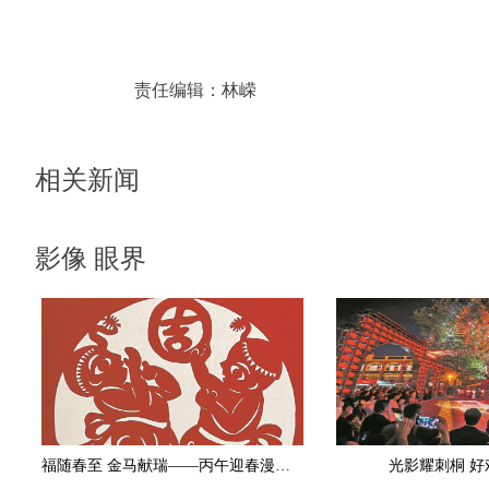
责任编辑：
林嵘
相关新闻
影像 眼界
福随春至 金马献瑞——丙午迎春漫画作品选刊
光影耀刺桐 好