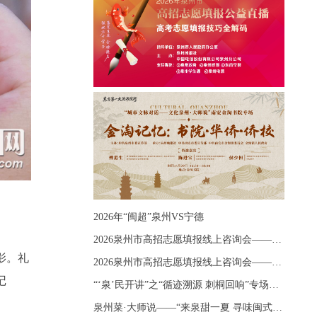
2026年“闽超”泉州VS宁德
2026泉州市高招志愿填报线上咨询会——《出分应急课堂：全流程拆解志愿填报》主题讲座
影。礼
2026泉州市高招志愿填报线上咨询会——《志愿填报 答疑直播》主题讲座
记
“‘泉’民开讲”之“循迹溯源 刺桐回响”专场宣讲
泉州菜·大师说——“来泉甜一夏 寻味闽式鲜”上官品牌专场直播