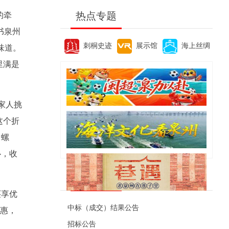
热点专题
的牵
书泉州
刺桐史迹
展示馆
海上丝绸
味道。
里满是
。
家人挑
这个折
、螺
心，收
便民资讯
买享优
中标（成交）结果公告
实惠，
招标公告