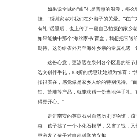
如果说全城的“甜”礼是普惠的浪漫，那么
挂。“感谢家乡对我们在外游子的关爱。”在广
有礼”话题后，也上传了一段自己拍摄的家乡
如果能抽中那个‘海丝家书’盲盒，我想把它送
期待。这份给省外乃至海外乡亲的专属礼遇，
这份心意，更渗透在泉州各个区县的细节
选文创伴手礼，8.8折的优惠让她颇为惊喜：
扣很实在，感觉像是家乡人给的特别优待。”
钿、盐雕等产品，就能获赠一份当地伴手礼。
得更开心。”
走进南安的英良石材自然历史博物馆，孩
惠，孩子挑了一个小化石模型，又省了钱，又
更激发了孩子对自然科学的兴趣。