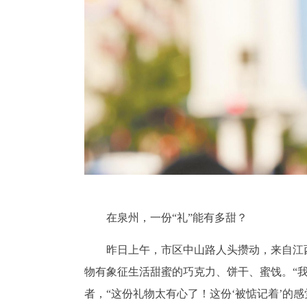
在泉州，一份“礼”能有多甜？
昨日上午，市区中山路人头攒动，来自江
物有象征生活甜蜜的巧克力、饼干、蜜饯。“
者，“这份礼物太有心了！这份‘被惦记着’的