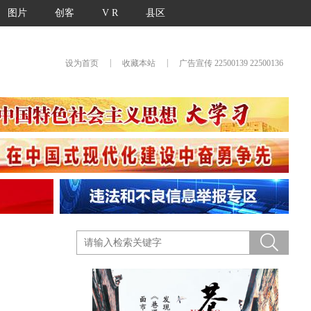
图片
创客
V R
县区
|
|
设为首页
收藏本站
广告宣传 22500139 22500136