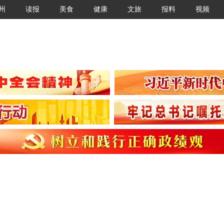
州
读报
美食
健康
文旅
报料
视频