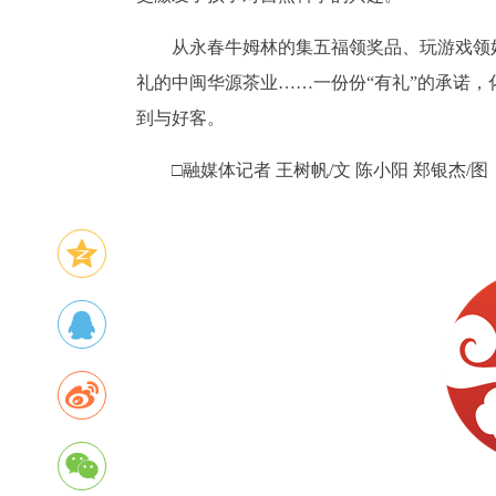
从永春牛姆林的集五福领奖品、玩游戏领
礼的中闽华源茶业……一份份“有礼”的承诺
到与好客。
□融媒体记者 王树帆/文 陈小阳 郑银杰/图