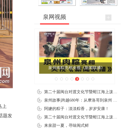
泉网视频
泉州肉粽亮相央视《新闻联播》
第二十届闽台对渡文化节暨蚶江海上泼水节在石狮蚶江启幕
泉州故事|跨越680年：从摩洛哥到泉州 丝路使者“中国行”
马上
阿嬷的粽子：淡淡粽香，岁岁安康！
话题发
第二十届闽台对渡文化节暨蚶江海上泼水节在石狮蚶江开幕
来泉甜一夏，寻味闽式鲜