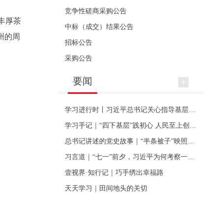
竞争性磋商采购公告
丰厚茶
中标（成交）结果公告
州的周
招标公告
采购公告
要闻
学习进行时丨习近平总书记关心指导基层党建的故事
学习手记｜“四下基层”践初心 人民至上创伟业
总书记讲述的党史故事｜“半条被子”映照初心
习言道｜“七一”前夕，习近平为何考察一个村级党组织
壹视界·知行记｜巧手绣出幸福路
天天学习｜田间地头的关切