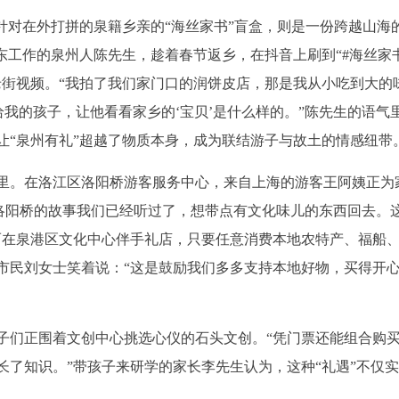
针对在外打拼的泉籍乡亲的“海丝家书”盲盒，则是一份跨越山海
东工作的泉州人陈先生，趁着春节返乡，在抖音上刷到“#海丝家
老街视频。“我拍了我们家门口的润饼皮店，那是我从小吃到大的
给我的孩子，让他看看家乡的‘宝贝’是什么样的。”陈先生的语气
让“泉州有礼”超越了物质本身，成为联结游子与故土的情感纽带
里。在洛江区洛阳桥游客服务中心，来自上海的游客王阿姨正为
“洛阳桥的故事我们已经听过了，想带点有文化味儿的东西回去。
而在泉港区文化中心伴手礼店，只要任意消费本地农特产、福船
市民刘女士笑着说：“这是鼓励我们多多支持本地好物，买得开
子们正围着文创中心挑选心仪的石头文创。“凭门票还能组合购
长了知识。”带孩子来研学的家长李先生认为，这种“礼遇”不仅