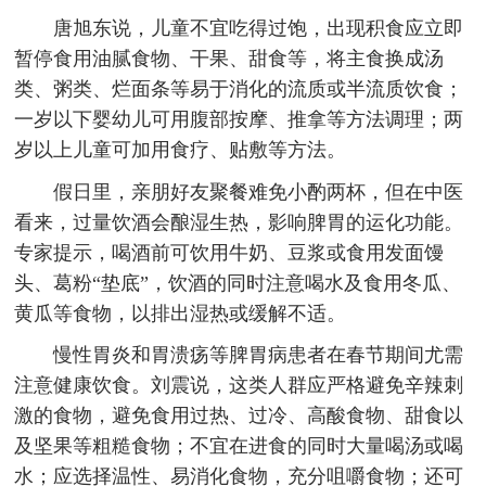
唐旭东说，儿童不宜吃得过饱，出现积食应立即
暂停食用油腻食物、干果、甜食等，将主食换成汤
类、粥类、烂面条等易于消化的流质或半流质饮食；
一岁以下婴幼儿可用腹部按摩、推拿等方法调理；两
岁以上儿童可加用食疗、贴敷等方法。
假日里，亲朋好友聚餐难免小酌两杯，但在中医
看来，过量饮酒会酿湿生热，影响脾胃的运化功能。
专家提示，喝酒前可饮用牛奶、豆浆或食用发面馒
头、葛粉“垫底”，饮酒的同时注意喝水及食用冬瓜、
黄瓜等食物，以排出湿热或缓解不适。
慢性胃炎和胃溃疡等脾胃病患者在春节期间尤需
注意健康饮食。刘震说，这类人群应严格避免辛辣刺
激的食物，避免食用过热、过冷、高酸食物、甜食以
及坚果等粗糙食物；不宜在进食的同时大量喝汤或喝
水；应选择温性、易消化食物，充分咀嚼食物；还可