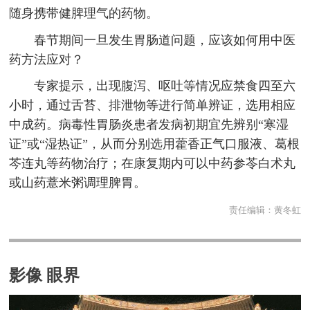
随身携带健脾理气的药物。
春节期间一旦发生胃肠道问题，应该如何用中医
药方法应对？
专家提示，出现腹泻、呕吐等情况应禁食四至六
小时，通过舌苔、排泄物等进行简单辨证，选用相应
中成药。病毒性胃肠炎患者发病初期宜先辨别“寒湿
证”或“湿热证”，从而分别选用藿香正气口服液、葛根
芩连丸等药物治疗；在康复期内可以中药参苓白术丸
或山药薏米粥调理脾胃。
责任编辑：
黄冬虹
影像 眼界