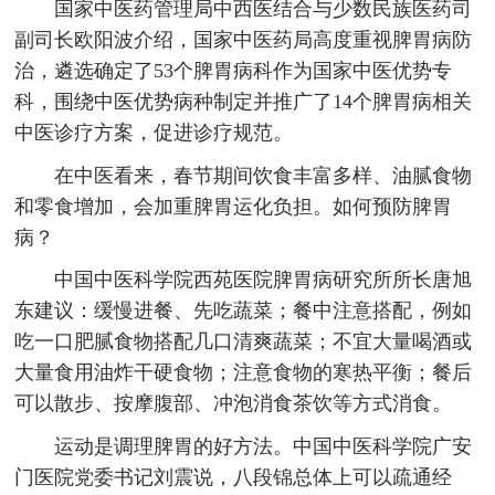
国家中医药管理局中西医结合与少数民族医药司
副司长欧阳波介绍，国家中医药局高度重视脾胃病防
治，遴选确定了53个脾胃病科作为国家中医优势专
科，围绕中医优势病种制定并推广了14个脾胃病相关
中医诊疗方案，促进诊疗规范。
在中医看来，春节期间饮食丰富多样、油腻食物
和零食增加，会加重脾胃运化负担。如何预防脾胃
病？
中国中医科学院西苑医院脾胃病研究所所长唐旭
东建议：缓慢进餐、先吃蔬菜；餐中注意搭配，例如
吃一口肥腻食物搭配几口清爽蔬菜；不宜大量喝酒或
大量食用油炸干硬食物；注意食物的寒热平衡；餐后
可以散步、按摩腹部、冲泡消食茶饮等方式消食。
运动是调理脾胃的好方法。中国中医科学院广安
门医院党委书记刘震说，八段锦总体上可以疏通经