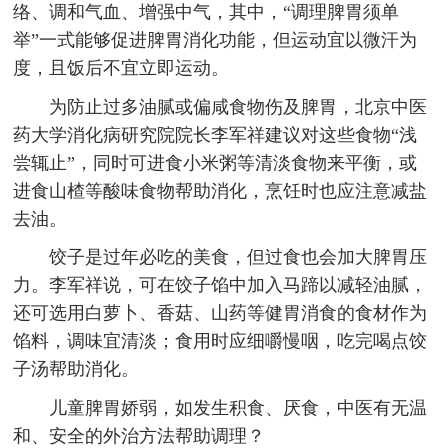
络、调和气血、增强中气，其中，“调理脾胃须单
举”一式能够促进脾胃消化功能，但运动宜以微汗为
度，且饭后不宜立即运动。
为防止过多油腻或偏咸食物伤及脾胃，北京中医
药大学消化病研究院院长李军祥建议对这些食物“浅
尝辄止”，同时可进食小米粥等清淡食物来平衡，或
进食山楂等酸味食物帮助消化，烹饪时也应注意减盐
去油。
饺子是过年必吃的美食，但过食也会加大脾胃压
力。李军祥说，可在饺子馅中加入马蹄以减轻油腻，
还可选用白萝卜、香菇、山药等健胃消食的食材作为
馅料，调味宜清淡；食用时应细嚼慢咽，吃完喝点饺
子汤帮助消化。
儿童脾胃娇弱，如发生积食、厌食，中医有无温
和、安全的外治方法帮助调理？