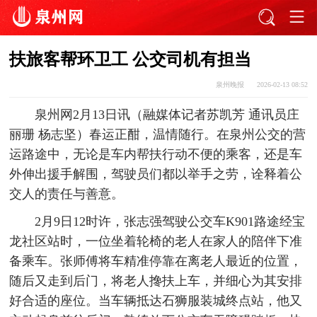
扶旅客帮环卫工 公交司机有担当
泉州晚报
2026-02-13 08:52
泉州网2月13日讯（融媒体记者苏凯芳 通讯员庄
丽珊 杨志坚）春运正酣，温情随行。在泉州公交的营
运路途中，无论是车内帮扶行动不便的乘客，还是车
外伸出援手解围，驾驶员们都以举手之劳，诠释着公
交人的责任与善意。
2月9日12时许，张志强驾驶公交车K901路途经宝
龙社区站时，一位坐着轮椅的老人在家人的陪伴下准
备乘车。张师傅将车精准停靠在离老人最近的位置，
随后又走到后门，将老人搀扶上车，并细心为其安排
好合适的座位。当车辆抵达石狮服装城终点站，他又