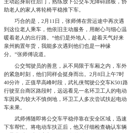
主动起身前往后门，熟练放下公交车无障碍踏板，协
助老人的家人将轮椅平稳推下车。
巧合的是，2月11日，张师傅在营运途中再次遇
到这位老人乘车，他依旧主动服务，用耐心与细心温
暖着老人的出行路。“他们是外地人，趁着天气好来
泉州购置年货，我能多次遇到他们也是一种缘
分。”张师傅说道。
公交驾驶员的善意，从不局限于车厢之内，车外
的紧急时刻，他们同样会挺身而出。2月8日上午7时
40分许，正值早高峰时段，武礼侠驾驶公交车K501路
行驶至台商区路段时，远远看见一名环卫工人的电动
车因风力较大不慎倒地，环卫工人多次尝试扶起电动
车未果。
武师傅随即将公交车平稳停靠在安全区域，迅速
下车帮忙。将电动车扶正后，他又仔细检查确认车辆