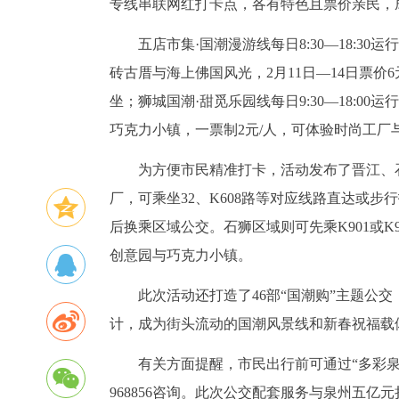
专线串联网红打卡点，各有特色且票价亲民，
五店市集·国潮漫游线每日8:30—18:
砖古厝与海上佛国风光，2月11日—14日票价
坐；狮城国潮·甜觅乐园线每日9:30—18:
巧克力小镇，一票制2元/人，可体验时尚工厂
为方便市民精准打卡，活动发布了晋江、
厂，可乘坐32、K608路等对应线路直达或步
后换乘区域公交。石狮区域则可先乘K901或
创意园与巧克力小镇。
此次活动还打造了46部“国潮购”主题公交
计，成为街头流动的国潮风景线和新春祝福载
有关方面提醒，市民出行前可通过“多彩
968856咨询。此次公交配套服务与泉州五