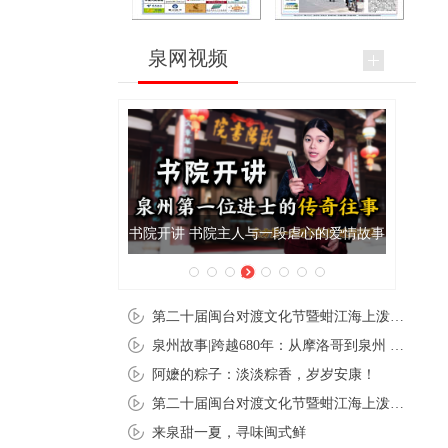
泉网视频
书院开讲 书院主人与一段虐心的爱情故事
第二十届闽台对渡文化节暨蚶江海上泼水节在石狮蚶江启幕
泉州故事|跨越680年：从摩洛哥到泉州 丝路使者“中国行”
阿嬷的粽子：淡淡粽香，岁岁安康！
第二十届闽台对渡文化节暨蚶江海上泼水节在石狮蚶江开幕
来泉甜一夏，寻味闽式鲜