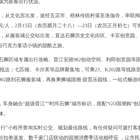
成为新春出行优选。
30运行，从文化宫出发，途经五店市、梧林传统村落至洛伽寺，串联
6元/人，2月15日（农历腊月二十八）—23日（农历正月初七）可
00运行，从服装城公交站出发，直达石狮历史文化街区、卡宾创意园
与巧克力童话小镇的甜酷之旅。
石狮区域专属出行攻略。晋江安踏982创动空间、利郎创意园等
行抵达；七匹狼、卡尔美等品牌聚集地，可乘23、K202路等线路
K902路到石狮服装城，再换乘狮城国潮·甜觅乐园线，一站式畅游
，车身融合“超级晋江”“时尚石狮”城市标识，搭配“GO国潮购”创
体。
泉行”小程序查询实时公交、规划最佳路线，有任何疑问可拨打客
亿元折扣券派发、数千家门店联动的国潮消费季活动相呼应 ，让市