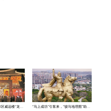
2026年泉州灯会启动 市区威远楼“龙马精神”创意花灯点亮
“马上成功”引客来，“骏马地理图”助您——刺桐寻马