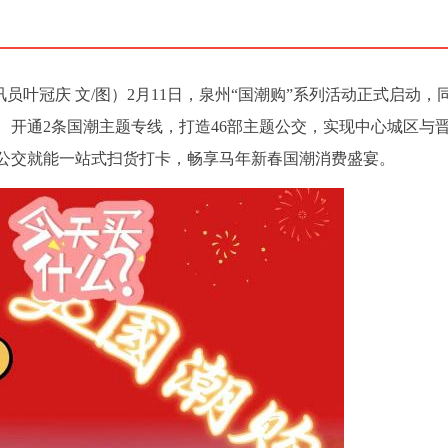
讯员叶冠庆 文/图）2月11日，泉州“国潮购”系列活动正式启动，
、开通2条国潮主题专线，打造46部主题公交，实现中心城区与
公交就能一站式扫货打卡，畅享马年新春国潮消费盛宴。