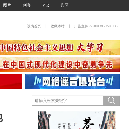
图片
创客
V R
县区
|
|
设为首页
收藏本站
广告宣传 22500139 22500136
地