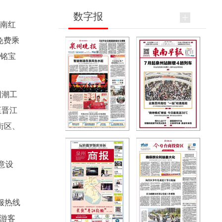
数字报
闽南红
免费乘
、铭宝
国潮工
至晋江
街区、
意设
服热线
民游客