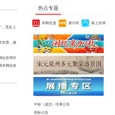
热点专题
刺桐史迹
展示馆
海上丝绸
”。违反上
性负责，被
网站所用作
用本网站发
便民资讯
中标（成交）结果公告
招标公告