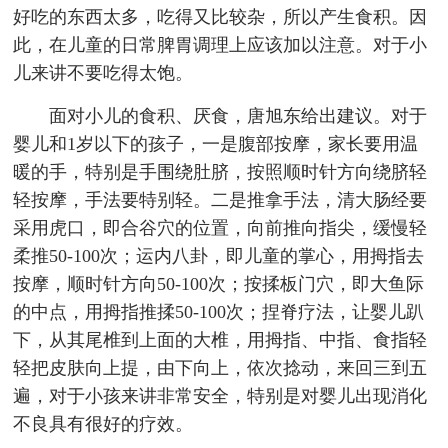
好吃的东西太多，吃得又比较杂，所以产生食积。因
此，在儿童的日常脾胃调理上应该加以注意。对于小
儿来讲不要吃得太饱。
面对小儿的食积、厌食，唐旭东给出建议。对于
婴儿和1岁以下的孩子，一是腹部按摩，家长要用温
暖的手，特别是手围绕肚脐，按照顺时针方向绕脐轻
轻按摩，手法要特别轻。二是推拿手法，清大肠经要
采用虎口，即合谷穴的位置，向前推向指尖，缓慢轻
柔推50-100次；运内八卦，即儿童的掌心，用拇指去
按摩，顺时针方向50-100次；按揉板门穴，即大鱼际
的中点，用拇指推揉50-100次；捏脊疗法，让婴儿趴
下，从其尾椎到上面的大椎，用拇指、中指、食指轻
轻把皮肤向上提，由下向上，依次捻动，来回三到五
遍，对于小孩来讲非常安全，特别是对婴儿出现消化
不良具有很好的疗效。