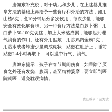
唐旭东补充说，对于幼儿和少儿，在上述婴儿推
拿方法的基础上再给予一些食疗和外治的方法，如用
山楂6克，煮10分钟后分多次饮用，每次少量，能够
安全有效化解食积。另一种食疗方法是白萝卜粥，用
白萝卜50-100克切丝，加上大米熬成粥，能够起到理
气消食的作用。还有外用贴敷，用炒鸡内金粉2克，
用温水或者蜂蜜少量调成糊状，贴敷在肚脐上，睡前
贴敷2-4小时再取下，可以温中行气、消气。
唐旭东提示，孩子在春节期间伤食，如果除了厌
食之外还有发烧、腹泻，甚至精神萎靡，要立即到医
院就医，避免耽误病情。
责任编辑：
蓝海波