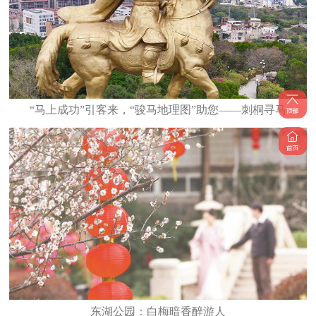
“马上成功”引客来，“骏马地理图”助您——刺桐寻马
东湖公园：白梅暗香醉游人