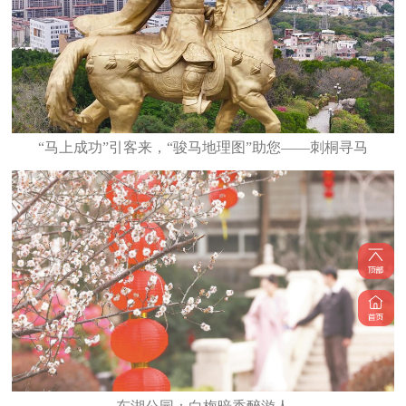
“马上成功”引客来，“骏马地理图”助您——刺桐寻马