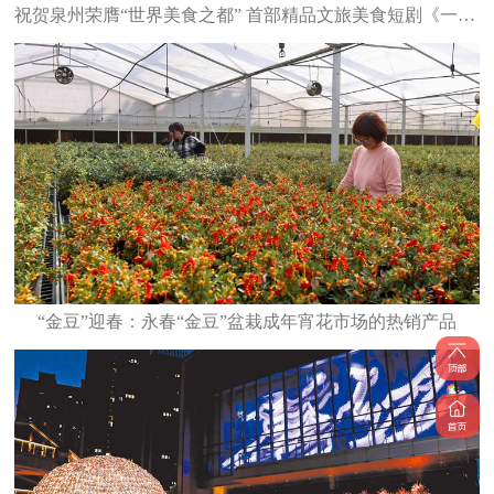
祝贺泉州荣膺“世界美食之都” 首部精品文旅美食短剧《一碗泉州之姜母鸭》6日上线
“金豆”迎春：永春“金豆”盆栽成年宵花市场的热销产品