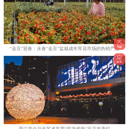
“金豆”迎春：永春“金豆”盆栽成年宵花市场的热销产品
晋江首个马年艺术装置“双龙戏珠”五店市亮灯