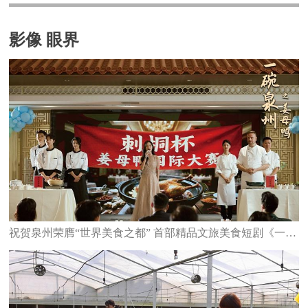
影像 眼界
祝贺泉州荣膺“世界美食之都” 首部精品文旅美食短剧《一碗泉州之姜母鸭》6日上线