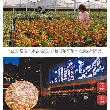
“金豆”迎春：永春“金豆”盆栽成年宵花市场的热销产品