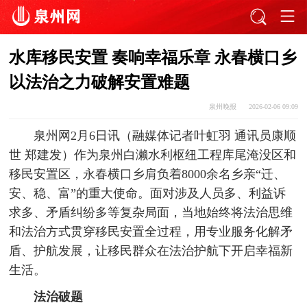
水库移民安置 奏响幸福乐章 永春横口乡
以法治之力破解安置难题
泉州晚报
2026-02-06 09:09
泉州网2月6日讯（融媒体记者叶虹羽 通讯员康顺
世 郑建发）作为泉州白濑水利枢纽工程库尾淹没区和
移民安置区，永春横口乡肩负着8000余名乡亲“迁、
安、稳、富”的重大使命。面对涉及人员多、利益诉
求多、矛盾纠纷多等复杂局面，当地始终将法治思维
和法治方式贯穿移民安置全过程，用专业服务化解矛
盾、护航发展，让移民群众在法治护航下开启幸福新
生活。
法治破题