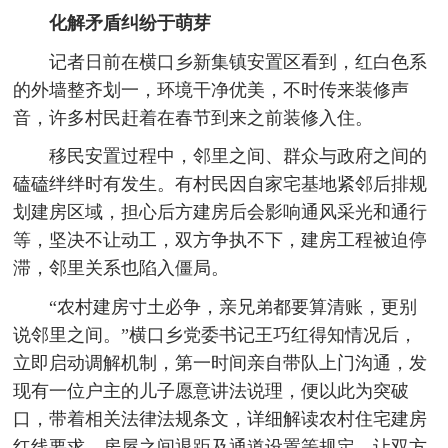
化解矛盾纠纷于萌芽
记者日前在横口乡新集镇安置区看到，红白色系
的外墙整齐划一，环境干净优美，不时传来装修声
音，许多村民赶着在春节到来之前装修入住。
移民安置过程中，邻里之间、群众与政府之间的
磕磕绊绊时有发生。有村民因自家宅基地紧邻后排规
划建房区域，担心后方建房后会影响通风采光和通行
等，坚决不让动工，双方争执不下，建房工程被迫停
滞，邻里关系也陷入僵局。
“农村建房寸土必争，亲兄弟都要算清账，更别
说邻里之间。”横口乡党委书记王巧红得知情况后，
立即启动调解机制，第一时间亲自带队上门沟通，发
现有一位户主的儿子愿意讲法说理，便以此为突破
口，带着相关法律法规条文，详细解读农村住宅建房
红线要求、房屋之间退距及通道设置等规定，让双方