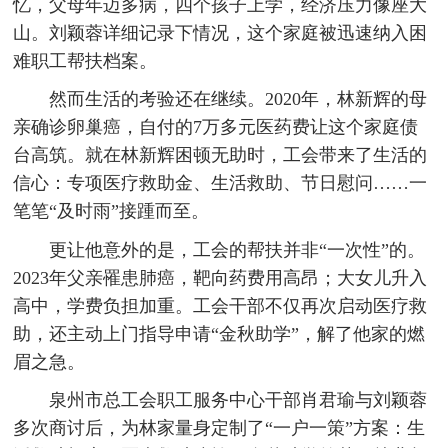
忆，父母年迈多病，四个孩子上学，经济压力像座大
山。刘颖蓉详细记录下情况，这个家庭被迅速纳入困
难职工帮扶档案。
然而生活的考验还在继续。2020年，林新辉的母
亲确诊卵巢癌，自付的7万多元医药费让这个家庭债
台高筑。就在林新辉困顿无助时，工会带来了生活的
信心：专项医疗救助金、生活救助、节日慰问……一
笔笔“及时雨”接踵而至。
更让他意外的是，工会的帮扶并非“一次性”的。
2023年父亲罹患肺癌，靶向药费用高昂；大女儿升入
高中，学费负担加重。工会干部不仅再次启动医疗救
助，还主动上门指导申请“金秋助学”，解了他家的燃
眉之急。
泉州市总工会职工服务中心干部肖君瑜与刘颖蓉
多次商讨后，为林家量身定制了“一户一策”方案：生