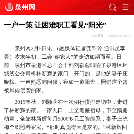
一户一策 让困难职工看见“阳光”
东南早报
2026-02-05 09:15
泉州网2月5日讯 （融媒体记者龚翠玲 通讯员李
亮）岁末年初，工会“娘家人”的走访如期而至。日
前，泉州市泉港区总工会干部刘颖蓉叩响了泉港区环
城线公交司机林新辉的家门。开门的，是他的妻子庄
晓梅。一声熟悉的问候，宛如一道阳光，照进这个曾
被风雨侵袭的家。
2019年秋，刘颖蓉在一次例行摸排走访中，走进
了林新辉的家。一家九口，上至耄耋祖母，下至蹒跚
幼童，全靠林新辉每月5000多元工资维系，妻子庄晓
梅全职照料家庭。“那时真觉得天是灰的。”林新辉回