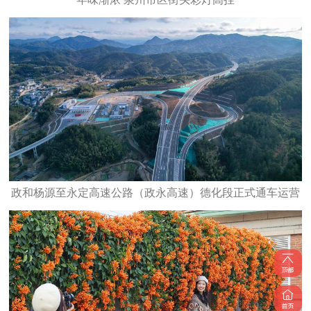
政和杨源至永定高速公路（政永高速）德化段正式通车运营