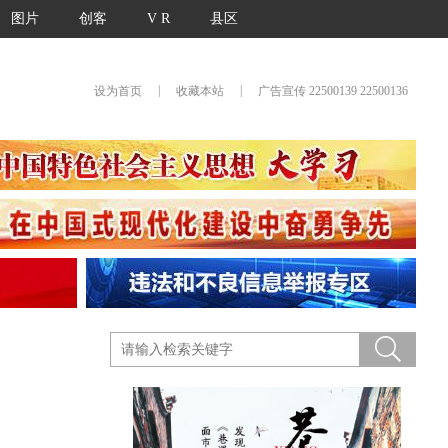
图片
创客
V R
县区
|
|
设为首页
收藏本站
广告宣传 22500139 22500136