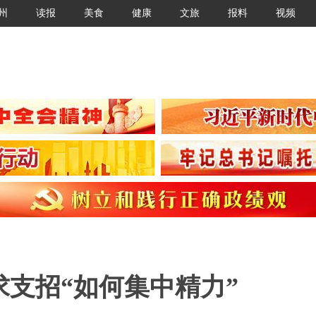
州
读报
美食
健康
文旅
报料
视频
求支招“如何集中精力”