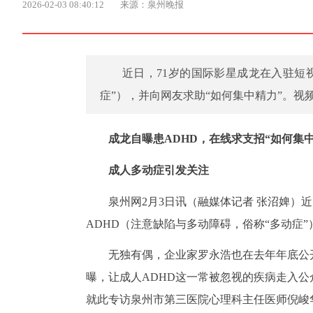
2026-02-03 08:40:12
来源：泉州晚报
近日，71岁的国际影星成龙在入驻短
症”），并向网友求助“如何集中精力”。视
成龙自曝患ADHD，在线求支招“如何集中
成人多动症引发关注
泉州网2月3日讯（融媒体记者 张沼婢）
ADHD（注意缺陷与多动障碍，俗称“多动症
无独有偶，企业家罗永浩也在去年年底公开
曝，让成人ADHD这一常被忽视的疾病走入
就此专访泉州市第三医院心理科主任医师倪峻