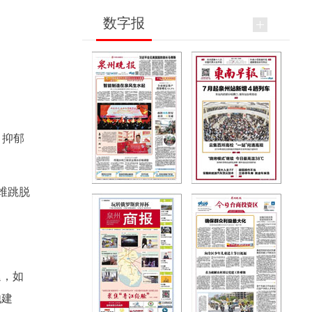
数字报
。
、抑郁
维跳脱
退，如
他建