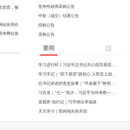
竞争性磋商采购公告
性负责，被
中标（成交）结果公告
网站所用作
招标公告
用本网站发
采购公告
要闻
学习进行时丨习近平总书记关心指导基层党建的故事
学习手记｜“四下基层”践初心 人民至上创伟业
总书记讲述的党史故事｜“半条被子”映照初心
习言道｜“七一”前夕，习近平为何考察一个村级党组织
壹视界·知行记｜巧手绣出幸福路
天天学习｜田间地头的关切