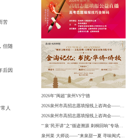
而苦
，但随
年后因
2026年“闽超”泉州VS宁德
2026泉州市高招志愿填报线上咨询会——《出分应急课堂：全流程拆解志愿填报》主题讲座
与常人
2026泉州市高招志愿填报线上咨询会——《志愿填报 答疑直播》主题讲座
“‘泉’民开讲”之“循迹溯源 刺桐回响”专场宣讲
泉州菜·大师说——“来泉甜一夏 寻味闽式鲜”上官品牌专场直播