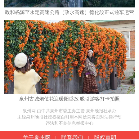
政和杨源至永定高速公路（政永高速）德化段正式通车运营
泉州古城炮仗花迎暖阳盛放 吸引游客打卡拍照
泉州网 由中共泉州市委主办主管 泉州晚报社承办
未经泉州晚报社授权擅自引用本网信息将面对法律行动
违法和不良信息举报中心
关于泉州网
|
联系我们
|
版权声明