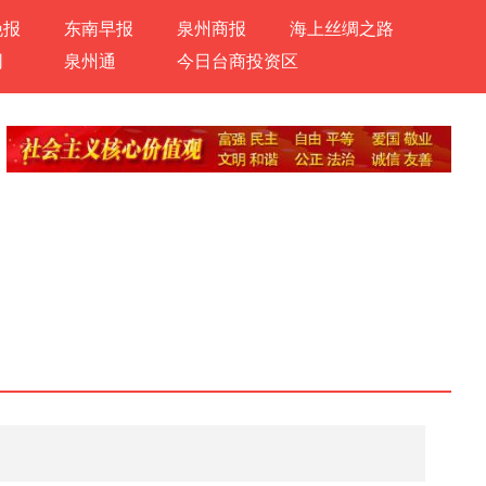
晚报
东南早报
泉州商报
海上丝绸之路
网
泉州通
今日台商投资区