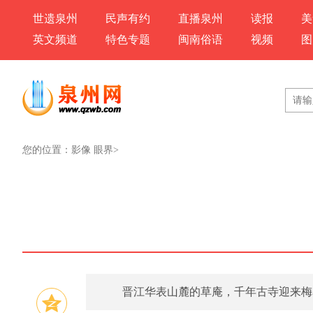
世遗泉州
民声有约
直播泉州
读报
美
英文频道
特色专题
闽南俗语
视频
图
您的位置：
影像 眼界
>
晋江华表山麓的草庵，千年古寺迎来梅