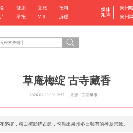
食
健康
文旅
报料
泉州
媒体
矩阵
片
举报
V R
辟谣
泉州
草庵梅绽 古寺藏香
2026-01-29 09:12:37
来源：东南早报
花盛绽，粉白梅影绕古建，勾勒出泉州冬日独有的禅意景致。