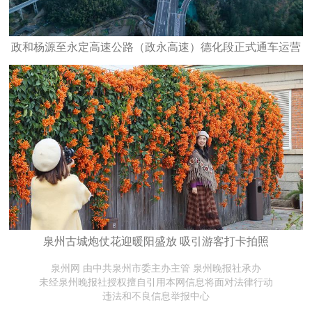
政和杨源至永定高速公路（政永高速）德化段正式通车运营
泉州古城炮仗花迎暖阳盛放 吸引游客打卡拍照
泉州网 由中共泉州市委主办主管 泉州晚报社承办
未经泉州晚报社授权擅自引用本网信息将面对法律行动
违法和不良信息举报中心