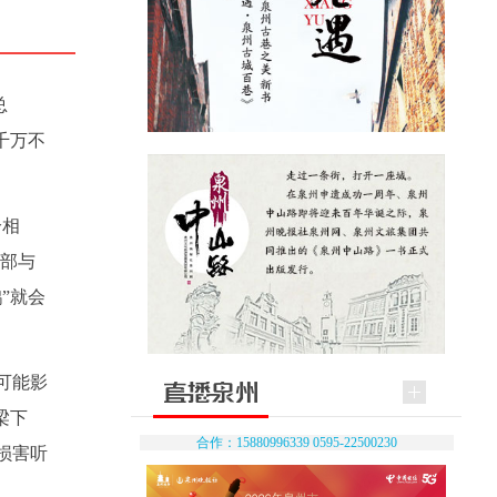
总
千万不
恰相
后部与
”就会
可能影
梁下
合作：15880996339 0595-22500230
损害听