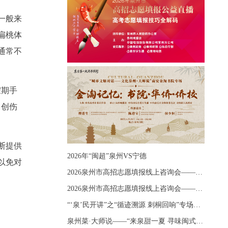
一般来
扁桃体
通常不
假期手
，创伤
断提供
2026年“闽超”泉州VS宁德
以免对
2026泉州市高招志愿填报线上咨询会——《出分应急课堂：全流程拆解志愿填报》主题讲座
2026泉州市高招志愿填报线上咨询会——《志愿填报 答疑直播》主题讲座
“‘泉’民开讲”之“循迹溯源 刺桐回响”专场宣讲
泉州菜·大师说——“来泉甜一夏 寻味闽式鲜”上官品牌专场直播