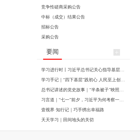
竞争性磋商采购公告
中标（成交）结果公告
招标公告
采购公告
要闻
学习进行时丨习近平总书记关心指导基层党建的故事
学习手记｜“四下基层”践初心 人民至上创伟业
总书记讲述的党史故事｜“半条被子”映照初心
习言道｜“七一”前夕，习近平为何考察一个村级党组织
壹视界·知行记｜巧手绣出幸福路
天天学习｜田间地头的关切