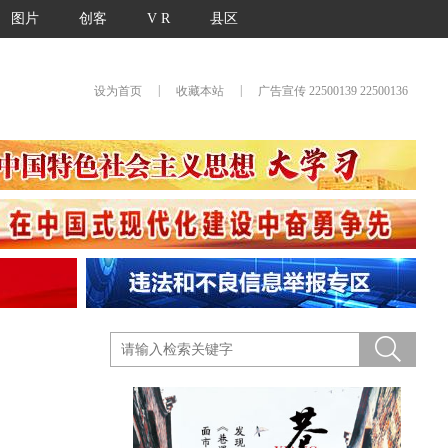
图片
创客
V R
县区
|
|
设为首页
收藏本站
广告宣传 22500139 22500136