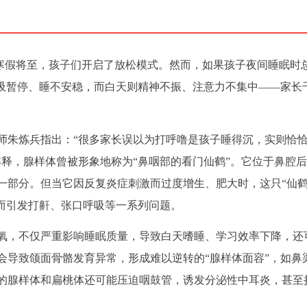
）寒假将至，孩子们开启了放松模式。然而，如果孩子夜间睡眠时
呼吸暂停、睡不安稳，而白天则精神不振、注意力不集中——家长
师朱炼兵指出：“很多家长误以为打呼噜是孩子睡得沉，实则恰
解释，腺样体曾被形象地称为“鼻咽部的看门仙鹤”。它位于鼻腔
一部分。但当它因反复炎症刺激而过度增生、肥大时，这只“仙鹤
从而引发打鼾、张口呼吸等一系列问题。
氧，不仅严重影响睡眠质量，导致白天嗜睡、学习效率下降，还
会导致颌面骨骼发育异常，形成难以逆转的“腺样体面容”，如鼻
的腺样体和扁桃体还可能压迫咽鼓管，诱发分泌性中耳炎，甚至