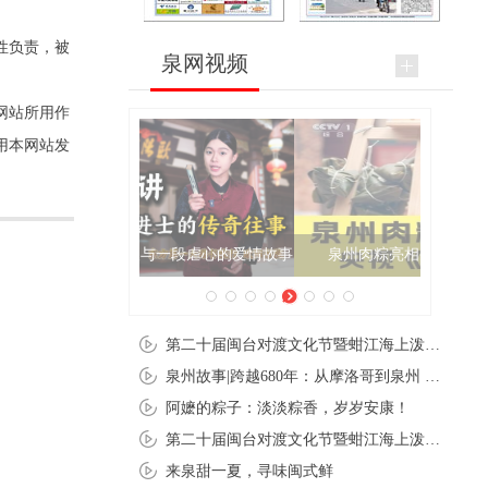
性负责，被
泉网视频
网站所用作
用本网站发
泉州肉粽亮相央视《新闻联播》
第二十届闽台对渡文化节暨蚶江海上泼水节在石狮蚶江启幕
泉州故事|跨越680年：从摩洛哥到泉州 丝路使者“中国行”
阿嬷的粽子：淡淡粽香，岁岁安康！
第二十届闽台对渡文化节暨蚶江海上泼水节在石狮蚶江开幕
来泉甜一夏，寻味闽式鲜