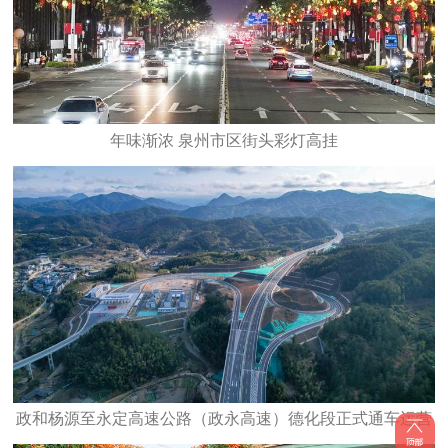
年味渐浓 泉州市区街头彩灯高挂
政和杨源至永定高速公路（政永高速）德化段正式通车运营