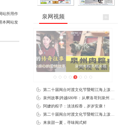
网站所用作
泉网视频
用本网站发
泉州肉粽亮相央视《新闻联播》
第二十届闽台对渡文化节暨蚶江海上泼水节在石狮蚶江启幕
泉州故事|跨越680年：从摩洛哥到泉州 丝路使者“中国行”
阿嬷的粽子：淡淡粽香，岁岁安康！
第二十届闽台对渡文化节暨蚶江海上泼水节在石狮蚶江开幕
来泉甜一夏，寻味闽式鲜