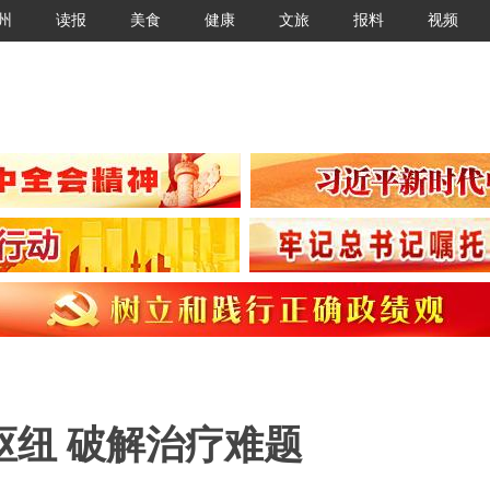
州
读报
美食
健康
文旅
报料
视频
枢纽 破解治疗难题