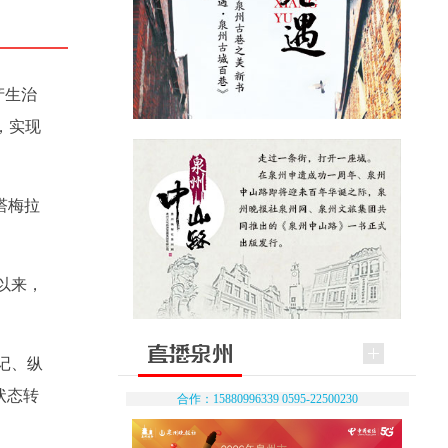
产生治
，实现
塔梅拉
以来，
记、纵
状态转
合作：15880996339 0595-22500230