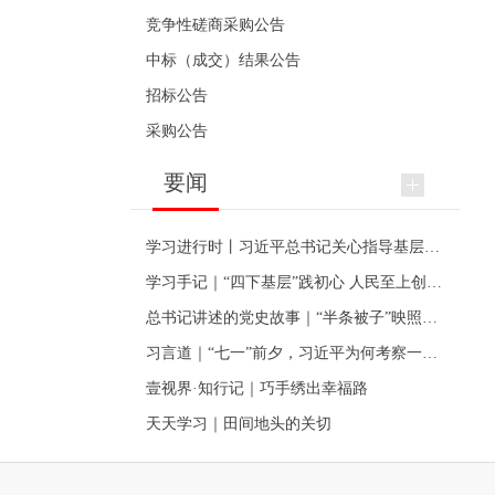
竞争性磋商采购公告
中标（成交）结果公告
招标公告
采购公告
要闻
学习进行时丨习近平总书记关心指导基层党建的故事
学习手记｜“四下基层”践初心 人民至上创伟业
总书记讲述的党史故事｜“半条被子”映照初心
习言道｜“七一”前夕，习近平为何考察一个村级党组织
壹视界·知行记｜巧手绣出幸福路
天天学习｜田间地头的关切