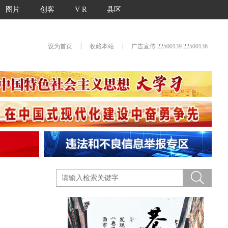
图片
创客
V R
县区
|
|
设为首页
收藏本站
广告宣传 22500139 22500136