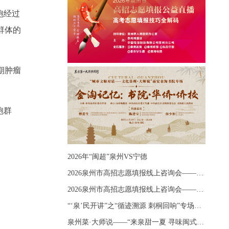
胞经过
群体的
期肿瘤
胞群
2026年“闽超”泉州VS宁德
2026泉州市高招志愿填报线上咨询会——《出分应急课堂：全流程拆解志愿填报》主题讲座
2026泉州市高招志愿填报线上咨询会——《志愿填报 答疑直播》主题讲座
“‘泉’民开讲”之“循迹溯源 刺桐回响”专场宣讲
泉州菜·大师说——“来泉甜一夏 寻味闽式鲜”上官品牌专场直播