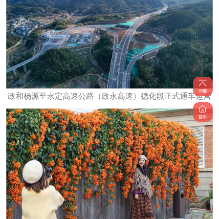
政和杨源至永定高速公路（政永高速）德化段正式通车运营