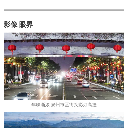
影像 眼界
年味渐浓 泉州市区街头彩灯高挂