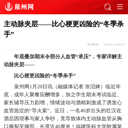
主动脉夹层——比心梗更凶险的“冬季杀
手”
泉州晚报
2026-01-20 08:54
年底叠加期末令部分人血管“承压”，专家详解主
动脉夹层——
比心梗更凶险的“冬季杀手”
泉州网1月20日讯（融媒体记者 张沼婢）临近年
底，成年人聚餐应酬增多，加之学生期末考试临近、
家长辅导压力剧增，情绪波动与酒精刺激成了诱发心
血管急症的“导火索”。近日，一名40岁出头的壮汉在
酒后因琐事与家人争吵，竟导致体内主动脉血管从胸
口撕裂至腿部，长度近40厘米！福建医科大学附属第