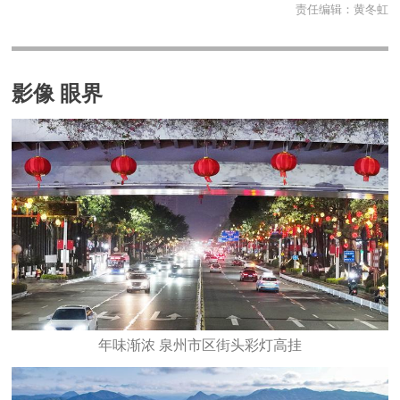
责任编辑：
黄冬虹
影像 眼界
年味渐浓 泉州市区街头彩灯高挂