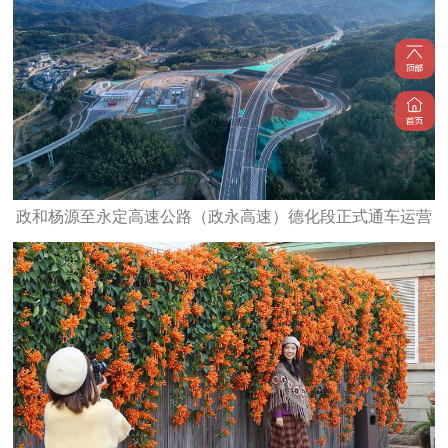
政和杨源至永定高速公路（政永高速）德化段正式通车运营