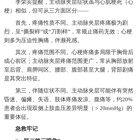
李荣宾提醒，主动脉夹层症状虽与心肌梗死（心
梗）相似，但可从三方面区分——
首先，疼痛性质不同。主动脉夹层疼痛极为剧
烈，呈“撕裂样”或“刀割样”，常规止痛药无效；心梗
则多为压迫性胸痛，伴濒死感。
其次，疼痛范围不同。心梗疼痛多局限于胸骨后
或心前区；主动脉夹层疼痛范围更广，常从胸部放射
至后背、肩胛间区、腰部、腹部甚至大腿，背部剧痛
是其突出特征。
第三，伴随症状不同。主动脉夹层可能伴有突然
昏迷、偏瘫、失语、肢体疼痛发凉、腹痛等，约20%
患者会出现双侧上肢血压差异明显（＞20mmHg）的
重要体征。
急救牢记