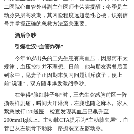
二医院心血管外科副主任医师李荣宾提醒：冬季是主
动脉夹层高发期，其凶险程度远超急性心梗，识别信
号并掌握正确的急救方法至关重要。
酒后争吵
引爆壮汉“血管炸弹”
今年40岁出头的王先生患有高血压，因服药不太
规律，血压控制并不理想。日前，他与朋友聚餐后回
到家中，见妻子正因期末复习问题训斥孩子，便上
前“说理”，双方随即爆发激烈争吵。
在争得“脸红脖子粗”时，王先生突感胸前区一阵
撕裂样剧痛，瞬间大汗淋漓，左腿也随之麻木。家人
紧急拨打120送医，检查发现其血压已飙升至
200mmHg以上。主动脉CTA提示为“主动脉夹层”，血
管已从左锁骨下动脉一路撕裂至左髂动脉。