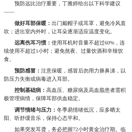
预防远比治疗重要，丁雅婷给出以下科学建议
——
做好耳部保暖：
出门戴帽子或耳罩，避免冷风直
吹；进出室内外时，让耳朵逐渐适应温度变化。
远离伤耳习惯：
使用耳机时音量不超过60%，连
续使用不超过1小时；避免熬夜、过量饮酒和辛辣饮
食。
预防感冒：
注意保暖，感冒后勿用力擤鼻涕，以
防压力失衡或病毒进入耳部。
控制基础病：
高血压、糖尿病及高血脂患者需积
极管理病情，保障耳部供血稳定。
调节情绪与压力：
冬季易情绪低沉，应多晒太
阳、听舒缓音乐，保持心态平和。
如果突发耳聋，务必把握72小时黄金治疗期。临