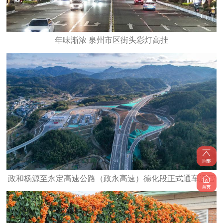
年味渐浓 泉州市区街头彩灯高挂
政和杨源至永定高速公路（政永高速）德化段正式通车运营