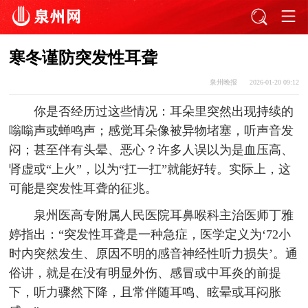
寒冬谨防突发性耳聋
泉州晚报
2026-01-20 09:12
你是否经历过这些情况：耳朵里突然出现持续的
嗡嗡声或蝉鸣声；感觉耳朵像被异物堵塞，听声音发
闷；甚至伴有头晕、恶心？许多人误以为是血压高、
肾虚或“上火”，以为“扛一扛”就能好转。实际上，这
可能是突发性耳聋的征兆。
泉州医高专附属人民医院耳鼻喉科主治医师丁雅
婷指出：“突发性耳聋是一种急症，医学定义为‘72小
时内突然发生、原因不明的感音神经性听力损失’。通
俗讲，就是在没有明显外伤、感冒或中耳炎的前提
下，听力骤然下降，且常伴随耳鸣、眩晕或耳闷胀