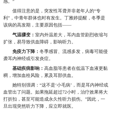
感。”
值得注意的是，突发性耳聋并非老年人的“专
利”，中青年群体也时有发生。丁雅婷提醒，冬季是
该病的高发期，主要原因包括——
气温骤变：
室内外温差大，耳内血管剧烈收缩与
扩张，易导致供血障碍，影响听力。
免疫力下降：
冬季感冒、流感多发，病毒可能侵
袭耳内神经或引发炎症。
基础疾病影响：
高血脂等患者在低温下血液更黏
稠，增加血栓风险，累及耳部供血。
她特别强调：“这不是‘小毛病’，而是耳内神经或
血管出了问题。如果拖延超过72小时，治疗效果将大
打折扣，甚至可能造成永久性听力损伤。”因此，一
旦出现突然听力下降，应立即就医。